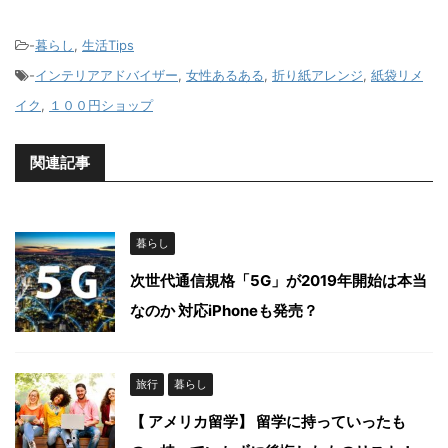
-
暮らし
,
生活Tips
-
インテリアアドバイザー
,
女性あるある
,
折り紙アレンジ
,
紙袋リメ
イク
,
１００円ショップ
関連記事
暮らし
次世代通信規格「5G」が2019年開始は本当
なのか 対応iPhoneも発売？
旅行
暮らし
【 アメリカ留学】 留学に持っていったも