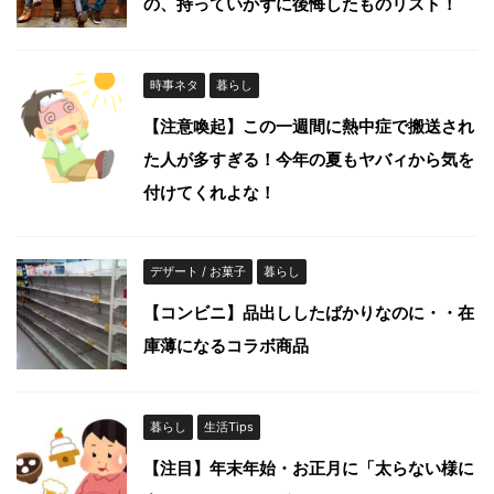
の、持っていかずに後悔したものリスト！
時事ネタ
暮らし
【注意喚起】この一週間に熱中症で搬送され
た人が多すぎる！今年の夏もヤバィから気を
付けてくれよな！
デザート / お菓子
暮らし
【コンビニ】品出ししたばかりなのに・・在
庫薄になるコラボ商品
暮らし
生活Tips
【注目】年末年始・お正月に「太らない様に