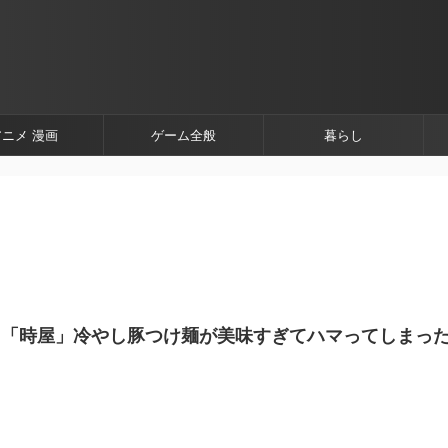
アニメ 漫画
ゲーム全般
暮らし
】「時屋」冷やし豚つけ麺が美味すぎてハマってしまっ