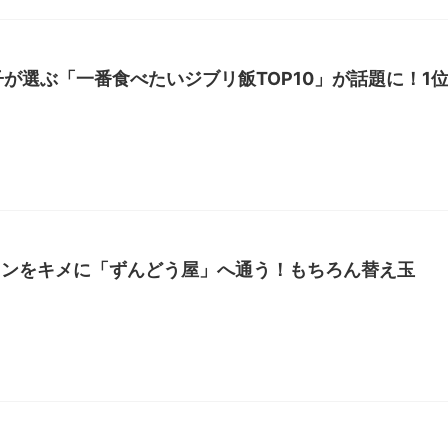
子が選ぶ「一番食べたいジブリ飯TOP10」が話題に！1
メンをキメに「ずんどう屋」へ通う！もちろん替え玉