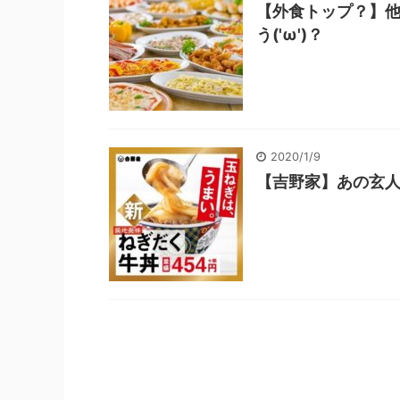
【外食トップ？】
う('ω')？
2020/1/9
【吉野家】あの玄人