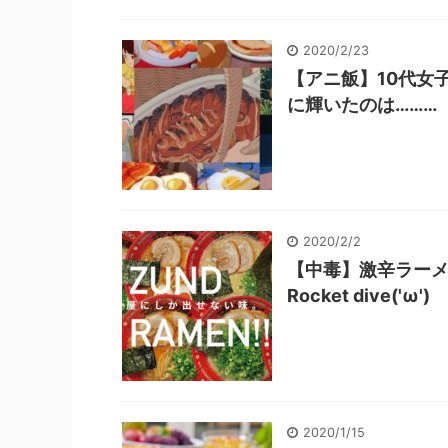
2020/2/23
【アニ飯】10代女
に輝いたのは………
2020/2/2
【中毒】激辛ラー
Rocket dive('ω')
2020/1/15