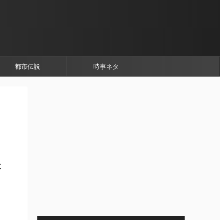
都市伝説
時事ネタ
た