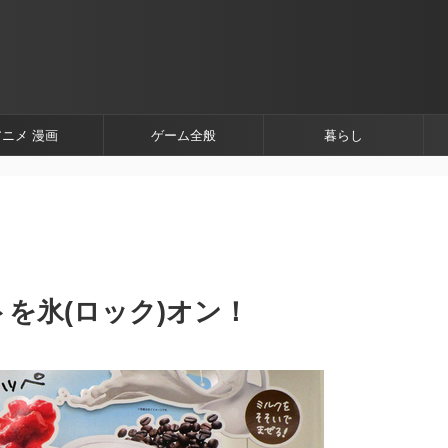
アニメ 漫画
ゲーム全般
暮らし
を氷(ロック)オン！