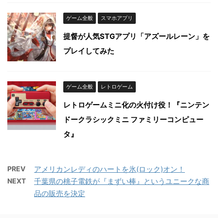
ゲーム全般
スマホアプリ
提督が人気STGアプリ「アズールレーン」を
プレイしてみた
ゲーム全般
レトロゲーム
レトロゲームミニ化の火付け役！『ニンテン
ドークラシックミニ ファミリーコンピュー
タ』
PREV
アメリカンレディのハートを氷(ロック)オン！
NEXT
千葉県の桃子電鉄が『まずい棒』というユニークな商
品の販売を決定