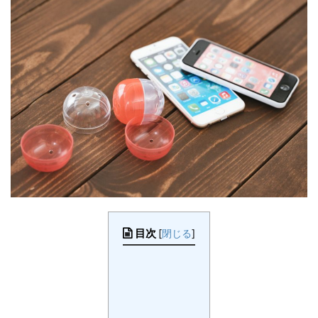
目次
[
閉じる
]