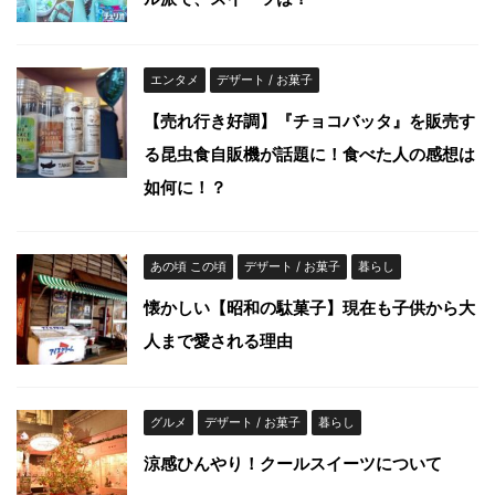
エンタメ
デザート / お菓子
【売れ行き好調】『チョコバッタ』を販売す
る昆虫食自販機が話題に！食べた人の感想は
如何に！？
あの頃 この頃
デザート / お菓子
暮らし
懐かしい【昭和の駄菓子】現在も子供から大
人まで愛される理由
グルメ
デザート / お菓子
暮らし
涼感ひんやり！クールスイーツについて