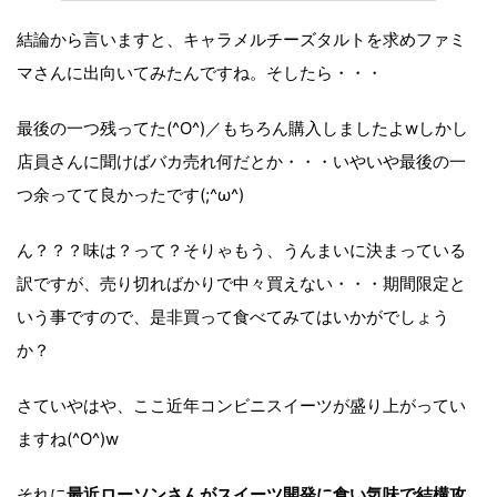
結論から言いますと、キャラメルチーズタルトを求めファミ
マさんに出向いてみたんですね。そしたら・・・
最後の一つ残ってた(^O^)／もちろん購入しましたよwしかし
店員さんに聞けばバカ売れ何だとか・・・いやいや最後の一
つ余ってて良かったです(;^ω^)
ん？？？味は？って？そりゃもう、うんまいに決まっている
訳ですが、売り切ればかりで中々買えない・・・期間限定と
いう事ですので、是非買って食べてみてはいかがでしょう
か？
さていやはや、ここ近年コンビニスイーツが盛り上がってい
ますね(^O^)w
それに
最近ローソンさんがスイーツ開発に食い気味で結構攻