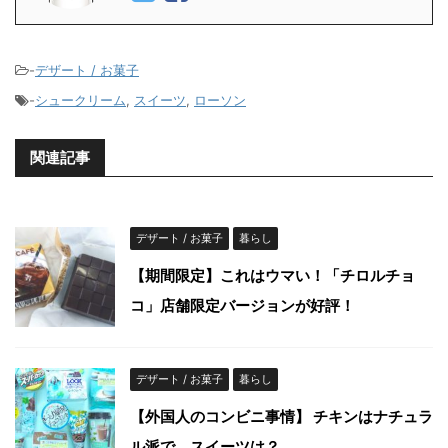
-
デザート / お菓子
-
シュークリーム
,
スイーツ
,
ローソン
関連記事
デザート / お菓子
暮らし
【期間限定】これはウマい！「チロルチョ
コ」店舗限定バージョンが好評！
デザート / お菓子
暮らし
【外国人のコンビニ事情】 チキンはナチュラ
ル派で、スイーツは？