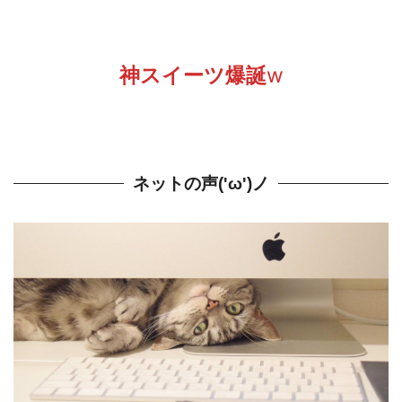
神スイーツ爆誕
w
ネットの声('ω')ノ