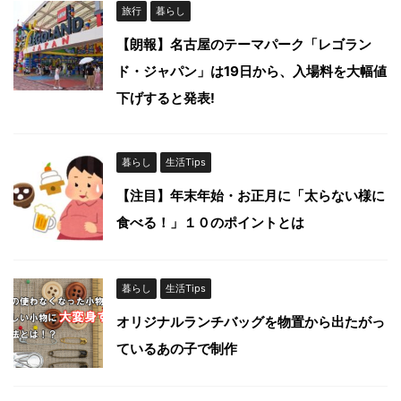
旅行
暮らし
【朗報】名古屋のテーマパーク「レゴラン
ド・ジャパン」は19日から、入場料を大幅値
下げすると発表!
暮らし
生活Tips
【注目】年末年始・お正月に「太らない様に
食べる！」１０のポイントとは
暮らし
生活Tips
オリジナルランチバッグを物置から出たがっ
ているあの子で制作