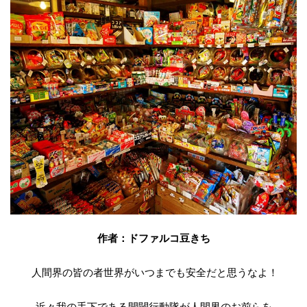
作者：ドファルコ豆きち
人間界の皆の者世界がいつまでも安全だと思うなよ！
近々我の手下である開闢行動隊が人間界のお前らを