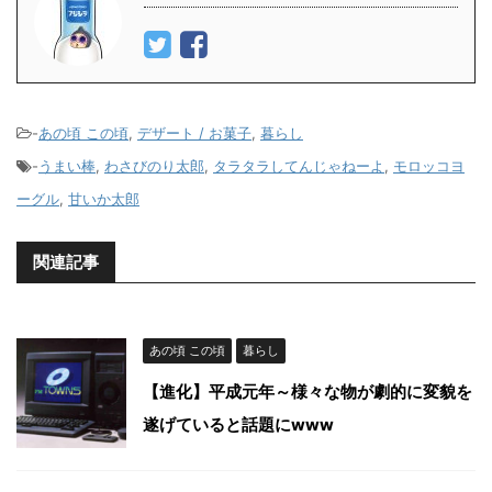
-
あの頃 この頃
,
デザート / お菓子
,
暮らし
-
うまい棒
,
わさびのり太郎
,
タラタラしてんじゃねーよ
,
モロッコヨ
ーグル
,
甘いか太郎
関連記事
あの頃 この頃
暮らし
【進化】平成元年～様々な物が劇的に変貌を
遂げていると話題にwww