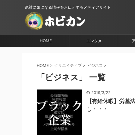
絶対に気になる情報をお伝えするメディアサイト
HOME
エンタメ
HOME
>
クリエイティブ
>
ビジネス
>
「ビジネス」 一覧
2019/3/22
【有給休暇】労基
し・・・