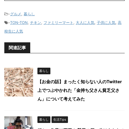
-
グルメ
,
暮らし
-
TON-TON
,
チキン
,
ファミリーマート
,
大人に人気
,
子供に人気
,
高
校生に人気
関連記事
暮らし
【お金の話】まったく知らない人のTwitter
上でつぶやかれた「金持ち父さん貧乏父さ
ん」について考えてみた
暮らし
生活Tips