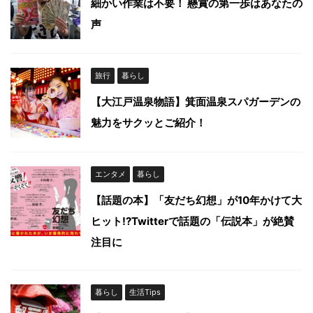
細かい作業は不要！ 懸賞の第一歩はあなたの
声
旅行
暮らし
【大江戸温泉物語】箕面温泉スパガーデンの
魅力をサクッとご紹介！
エンタメ
暮らし
【話題の本】「友だち幻想」が10年かけて大
ヒット!?Twitterで話題の「伝説本」が絶賛
注目に
暮らし
生活Tips