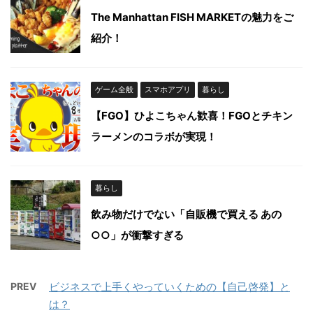
The Manhattan FISH MARKETの魅力をご
紹介！
ゲーム全般
スマホアプリ
暮らし
【FGO】ひよこちゃん歓喜！FGOとチキン
ラーメンのコラボが実現！
暮らし
飲み物だけでない「自販機で買える あの
○○」が衝撃すぎる
PREV
ビジネスで上手くやっていくための【自己啓発】と
は？