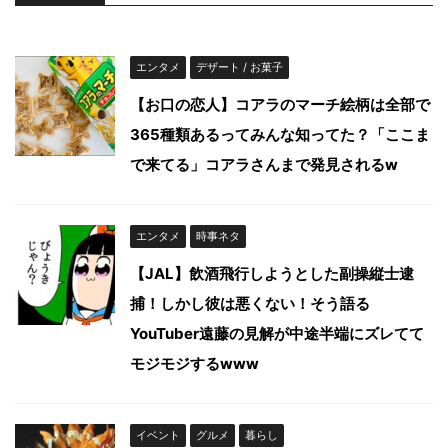
エンタメ
デザート / お菓子
【お口の恋人】コアラのマーチ絵柄は全部で
365種類あるってみんな知ってた？「ここま
で来てる」コアラさんまで発見されるw
エンタメ
時事ネタ
【JAL】飲酒飛行しようとした副操縦士逮
捕！しかし彼は悪くない！そう語る
YouTuber遠藤の見解が中途半端にズレてて
モジモジするwww
イベント
グルメ
暮らし