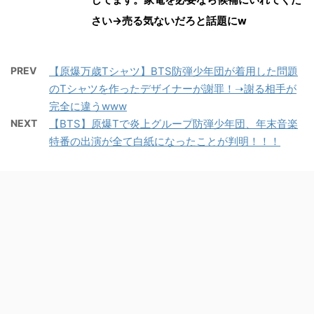
さい→売る気ないだろと話題にw
PREV
【原爆万歳Tシャツ】BTS防弾少年団が着用した問題
のTシャツを作ったデザイナーが謝罪！➝謝る相手が
完全に違うwww
NEXT
【BTS】原爆Tで炎上グループ防弾少年団、年末音楽
特番の出演が全て白紙になったことが判明！！！