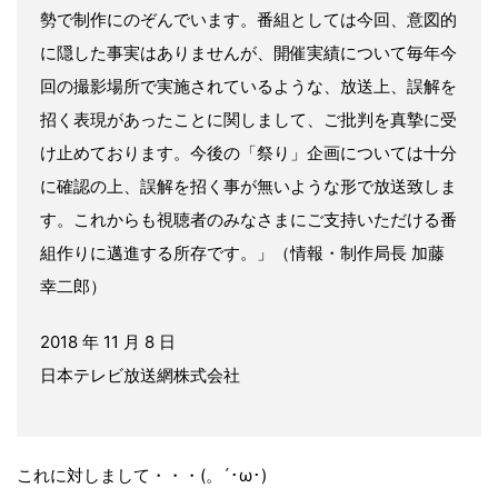
勢で制作にのぞんでいます。番組としては今回、意図的
に隠した事実はありませんが、開催実績について毎年今
回の撮影場所で実施されているような、放送上、誤解を
招く表現があったことに関しまして、ご批判を真摯に受
け⽌めております。今後の「祭り」企画については⼗分
に確認の上、誤解を招く事が無いような形で放送致しま
す。これからも視聴者のみなさまにご⽀持いただける番
組作りに邁進する所存です。」（情報・制作局⻑ 加藤
幸⼆郎）
2018 年 11 ⽉ 8 ⽇
⽇本テレビ放送網株式会社
これに対しまして・・・(。´･ω･)