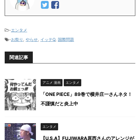
-
エンタメ
-
お祭り
,
やらせ
,
イッテQ
,
国際問題
関連記事
アニメ 漫画
エンタメ
「ONE PIECE」89巻で横井庄一さんネタ！
不謹慎だと炎上中
エンタメ
【U.S.A】FUJIWARA原西さんのアレンジが