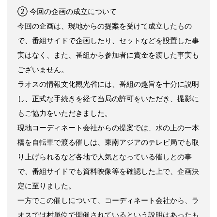
② 今回の企画の成⽴について
今回の企画は、現地からの提案を受けて成⽴したもの
で、番組サイドで企画したり、セットなどを設置した事
実はなく、また、番組から参加者に賞⾦を渡した事実も
ございません。
ラオスの情報⽂化観光省には、番組の趣旨を⼗分に説明
し、正式な⼿続きを経て当局の許可をいただき、撮影に
もご協⼒をいただきました。
現地コーディネート会社からの提案では、⽔の上の⼀本
橋を⾃転⾞で渡る催しは、東南アジアのテレビ局でも取
り上げられるなど各地で⼈気となっている催しとの事
で、番組サイドでも資料映像等を確認した上で、企画決
定に⾄りました。
⼀⽅でこの催しについて、コーディネート会社から、ラ
オスでは村単位で開催されているという説明はあったも