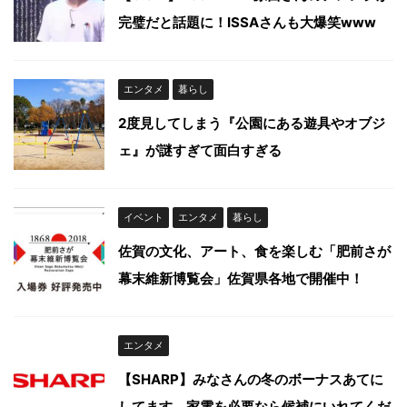
完璧だと話題に！ISSAさんも大爆笑www
エンタメ
暮らし
2度見してしまう『公園にある遊具やオブジ
ェ』が謎すぎて面白すぎる
イベント
エンタメ
暮らし
佐賀の文化、アート、食を楽しむ「肥前さが
幕末維新博覧会」佐賀県各地で開催中！
エンタメ
【SHARP】みなさんの冬のボーナスあてに
してます。家電を必要なら候補にいれてくだ