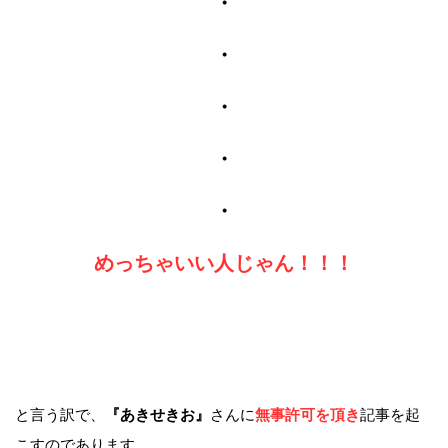
・
・
・
・
・
めっちゃいい人じゃん！！！
と言う訳で、
『あきせきお』
さんに
無事許可を頂き
記事を起
こすのであります。