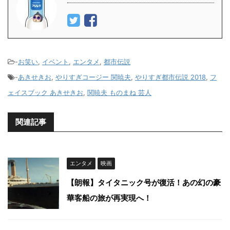
-
お笑い
,
イベント
,
エンタメ
,
都市伝説
-
あきせきお
,
やりすぎコージー 関暁夫
,
やりすぎ都市伝説 2018
,
フ
ェイスブック あきせきお
,
関暁夫 ものまね 芸人
関連記事
エンタメ
映画
【朗報】タイタニック号が復活！あの幻の豪
華客船の旅が再実現へ！