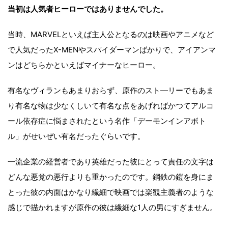
当初は人気者ヒーローではありませんでした。
当時、MARVELといえば主人公となるのは映画やアニメなど
で人気だったX-MENやスパイダーマンばかりで、アイアンマ
ンはどちらかといえばマイナーなヒーロー。
有名なヴィランもあまりおらず、原作のスト―リーでもあま
り有名な物は少なくしいて有名な点をあげればかつてアルコ
ール依存症に悩まされたという名作「デーモンインアボト
ル」がせいぜい有名だったぐらいです。
一流企業の経営者であり英雄だった彼にとって責任の文字は
どんな悪党の悪行よりも重かったのです。鋼鉄の鎧を身にま
とった彼の内面はかなり繊細で映画では楽観主義者のような
感じで描かれますが原作の彼は繊細な1人の男にすぎません。