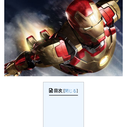
目次
[
閉じる
]