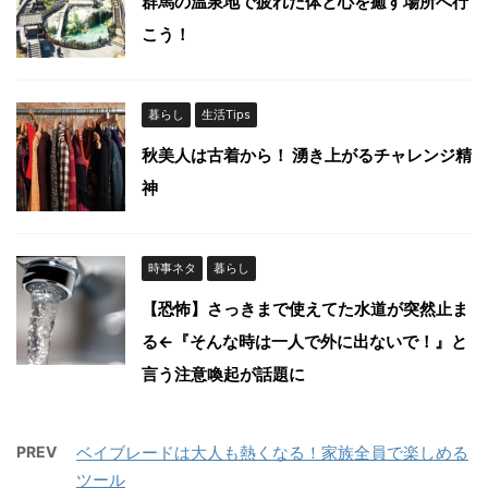
群馬の温泉地で疲れた体と心を癒す場所へ行
こう！
暮らし
生活Tips
秋美人は古着から！ 湧き上がるチャレンジ精
神
時事ネタ
暮らし
【恐怖】さっきまで使えてた水道が突然止ま
る←『そんな時は一人で外に出ないで！』と
言う注意喚起が話題に
PREV
ベイブレードは大人も熱くなる！家族全員で楽しめる
ツール