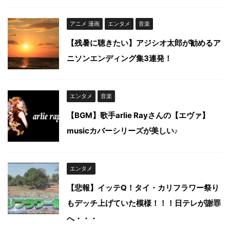
アニメ 漫画
エンタメ
音楽
【残暑に聴きたい】アジシオ太郎が勧めるア
ニソンエンディング集3連発！
エンタメ
音楽
【BGM】歌手arlie Rayさんの【エヴァ】
musicカバーシリーズが美しい♪
エンタメ
【悲報】イッテQ！タイ・カリフラワー祭り
もデッチ上げていた模様！！！日テレが謝罪
へ・・・