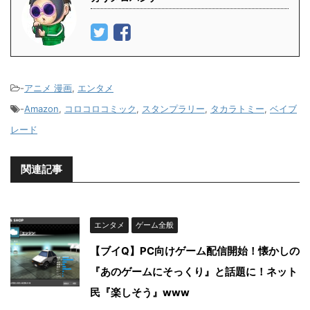
-
アニメ 漫画
,
エンタメ
-
Amazon
,
コロコロコミック
,
スタンプラリー
,
タカラトミー
,
ベイブ
レード
関連記事
エンタメ
ゲーム全般
【ブイQ】PC向けゲーム配信開始！懐かしの
『あのゲームにそっくり』と話題に！ネット
民『楽しそう』www