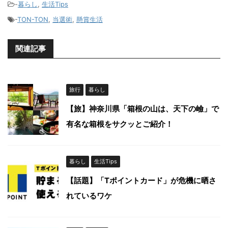
-
暮らし
,
生活Tips
-
TON-TON
,
当選術
,
懸賞生活
関連記事
旅行
暮らし
【旅】神奈川県「箱根の山は、天下の嶮」で
有名な箱根をサクッとご紹介！
暮らし
生活Tips
【話題】「Tポイントカード」が危機に晒さ
れているワケ