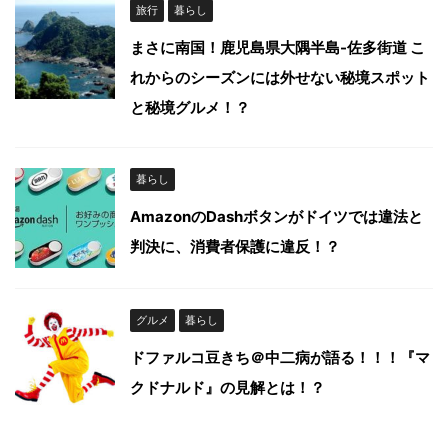
旅行
暮らし
まさに南国！鹿児島県大隅半島-佐多街道 こ
れからのシーズンには外せない秘境スポット
と秘境グルメ！？
暮らし
AmazonのDashボタンがドイツでは違法と
判決に、消費者保護に違反！？
グルメ
暮らし
ドファルコ豆きち＠中二病が語る！！！『マ
クドナルド』の見解とは！？