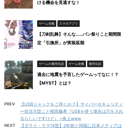
ける機会を見逃すな！
ゲーム全般
スマホアプリ
【刀剣乱舞】そんな……パン祭りこと期間限
定「引換所」が実装延期
ゲームの都市伝説
ゲーム全般
都市伝説
過去に地震を予言したゲームってなに！？
【MYST】とは？
PREV
【USBジャックをご存じか？】サイバーセキュリティ
ー担当大臣こと桜田義孝『USBを使う場合は穴を入れ
るらしいですけど』➝炎上www
NEXT
【ダライ・ラマ14世】2年前と同様に日本メディアは