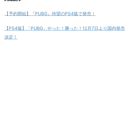
【予約開始】『PUBG』待望のPS4版で発売！
【PS4版】「PUBG」やった！勝った！12月7日より国内発売
決定！