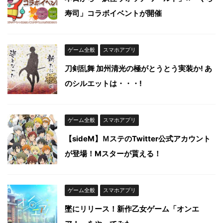
寿司」コラボイベントが開催
ゲーム全般
スマホアプリ
刀剣乱舞 加州清光の極がとうとう実装か! あ
のシルエットは・・・!
ゲーム全般
スマホアプリ
【sideM】ＭステのTwitter公式アカウント
が登場！Mスターが貰える！
ゲーム全般
スマホアプリ
墜にリリース！新作乙女ゲーム「オンエ