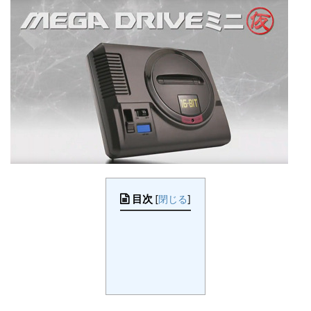
目次
[
閉じる
]