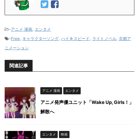
-
アニメ 漫画
,
エンタメ
-
Free
,
キャラクターソング
,
ハイ☆スピード
,
ライトノベル
,
京都ア
ニメーション
関連記事
アニメ 漫画
エンタメ
アニメ発声優ユニット「Wake Up, Girls！」
解散へ
エンタメ
映画