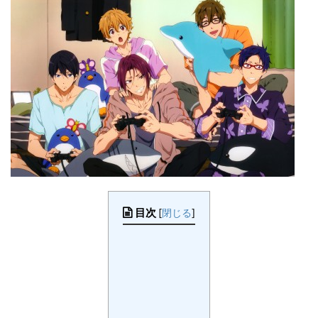
目次
[
閉じる
]