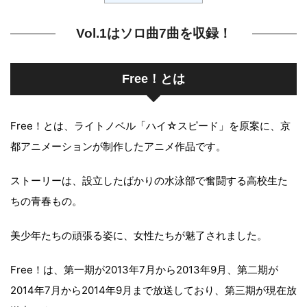
Vol.1はソロ曲7曲を収録！
Free
！とは
Free
！とは、ライトノベル「ハイ☆スピード」を原案に、京
都アニメーションが制作したアニメ作品です。
ストーリーは、設立したばかりの水泳部で奮闘する高校生た
ちの青春もの。
美少年たちの頑張る姿に、女性たちが魅了されました。
Free
！は、第一期が
2013
年
7
月から
2013
年
9
月、第二期が
2014
年
7
月から
2014
年
9
月まで放送しており、第三期が現在放