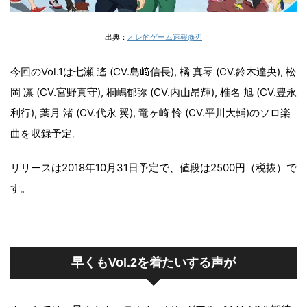
出典：
オレ的ゲーム速報@刃
今回の
Vol.1
は七瀬 遙
(CV.
島﨑信長
),
橘 真琴
(CV.
鈴木達央
),
松
岡 凛
(CV.
宮野真守
),
桐嶋郁弥
(CV.
内山昂輝
),
椎名 旭
(CV.
豊永
利行
),
葉月 渚
(CV.
代永 翼
),
竜ヶ崎 怜
(CV.
平川大輔
)
のソロ楽
曲を収録予定。
リリースは
2018
年
10
月
31
日予定で、値段は
2500
円（税抜）で
す。
早くもVol.2を着たいする声が