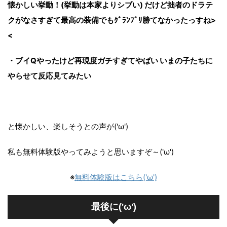
懐かしい挙動！(挙動は本家よりシブい) だけど拙者のドラテ
クがなさすぎて最高の装備でもｸﾞﾗﾝﾌﾟﾘ勝てなかったっすね>
<
・ブイQやったけど再現度ガチすぎてやばい いまの子たちに
やらせて反応見てみたい
と懐かしい、楽しそうとの声が('ω')
私も無料体験版やってみようと思いますぞ～('ω')
※
無料体験版はこちら('ω')
最後に('ω')