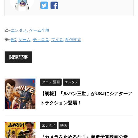
-
エンタメ
,
ゲーム全般
-
PC
,
ゲーム
,
チョロＱ
,
ブイＱ
,
配信開始
関連記事
アニメ 漫画
エンタメ
【朗報】「ルパン三世」がUSJにシアターア
トラクション登場！
エンタメ
映画
『カメラを止めるな！』超低予算映画の奇