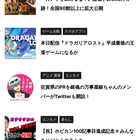
跡！全国90館以上に拡大公開
ゲーム全般
スマホアプリ
本日配信『ドラガリアロスト』平成最後の王
道ゲームになるか
アニメ 漫画
エンタメ
佐賀県のPRを銀魂の万事屋銀ちゃんのメン
バーがTwitterも開設！
エンタメ
暮らし
【祝】ホビカン100記事目達成記念☆みんな