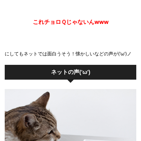
これチョロＱじゃないんwww
にしてもネットでは面白うそう！懐かしいなどの声が('ω')ノ
ネットの声('ω')