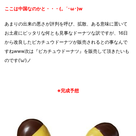
ここは中国なのかと・・・(。´･ω･)w
あまりの出来の悪さが評判を呼び、拡散、ある意味に置いて
お土産にピッタリな何とも見事なドーナツな訳ですが、16日
から改良したピカチュウドーナツが販売されるとの事なんで
すねwww次は『ピカチュウドーナツ』を販売して頂きたいも
のです('ω')ノ
※完成予想