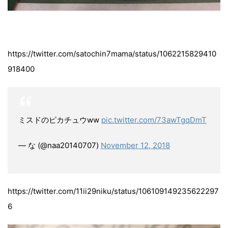
https://twitter.com/satochin7mama/status/1062215829410
918400
ミスドのピカチュウww
pic.twitter.com/73awTgqDmT
— な (@naa20140707)
November 12, 2018
https://twitter.com/11ii29niku/status/106109149235622297
6