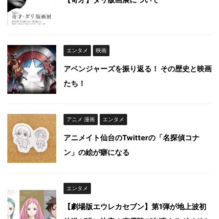
エンタメ
映画
アベンジャーズを振り返る！ その歴史と映画
たち！
アニメ 漫画
エンタメ
アニメイト仙台のTwitterの「名探偵コナ
ン」の絵が癖になる
エンタメ
【劇場版エウレカセブン】第1弾が地上波初