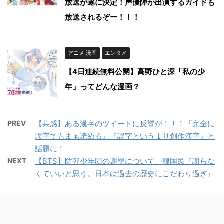
放送が遂に決定！声優陣が出演するガイドも
放送されるぞー！！！
アニメ 漫画
エンタメ
【4日連続無料公開】高野ひと深「私の少
年」ってどんな漫画？
PREV
【共感】ある漢字のツイートに反響が！！！『完全に
誤字でもまぁ読める』『誤字というより創作漢字』と
話題に！
NEXT
【BTS】防弾少年団の謝罪について、韓国民『謝らな
くていいと思う。日本は過去の歴史にこだわり過ぎ』