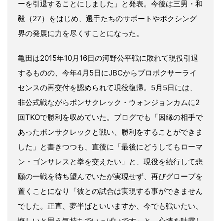
ーを引退することにしました」と発表。今後は三男・和
毅（27）をはじめ、選手たちのサポートやボクシング
界の発展に力を尽くすことになった。
亀田は2015年10月16日の河野公平戦に敗れて現役引退
するものの、今年4月5日にJBCからプロボクサーライ
センスの再交付を認められて現役復帰。5月5日には、
非公式戦ながらポンサクレック・ウォンジョンカムに2
回TKOで勝利を収めていた。ブログでも「因縁の相手で
あったポンサクレックと戦い、勝利をすることができま
した」と書きつつも、直後に「最後にどうしてもローマ
ン・ゴンサレスと拳を交えたい」と、現役を続行して悲
願の一戦を待ち望んでいたが実現せず、再びグローブを
置くことになり「彼との試合は実現する事ができません
でした。正直、夢半ばといいますか、今でも戦いたい、
悔しいと思う気持ちでいっぱいです」と、心情を吐露し