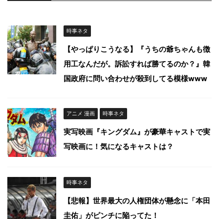
時事ネタ
【やっぱりこうなる】『うちの爺ちゃんも徴
用工なんだが。訴訟すれば勝てるのか？』韓
国政府に問い合わせが殺到してる模様www
アニメ 漫画
時事ネタ
実写映画『キングダム』が豪華キャストで実
写映画に！気になるキャストは？
時事ネタ
【悲報】世界最大の人権団体が懸念に「本田
圭佑」がピンチに陥ってた！