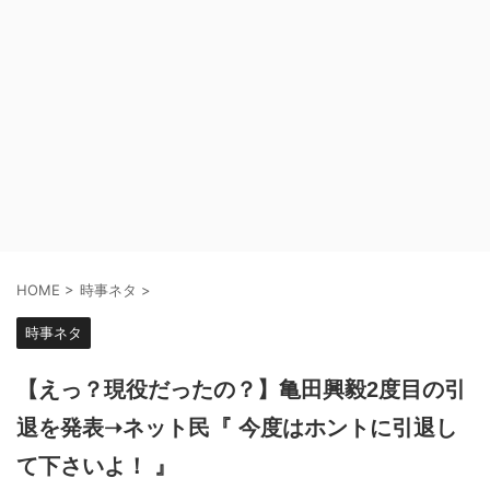
HOME
>
時事ネタ
>
時事ネタ
【えっ？現役だったの？】亀田興毅2度目の引
退を発表➝ネット民『 今度はホントに引退し
て下さいよ！ 』