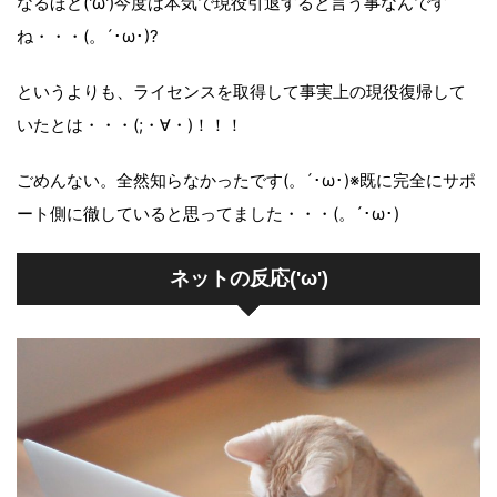
なるほど('ω')今度は本気で現役引退すると言う事なんです
ね・・・(。´･ω･)?
というよりも、ライセンスを取得して事実上の現役復帰して
いたとは・・・(;・∀・)！！！
ごめんない。全然知らなかったです(。´･ω･)※既に完全にサポ
ート側に徹していると思ってました・・・(。´･ω･)
ネットの反応('ω')