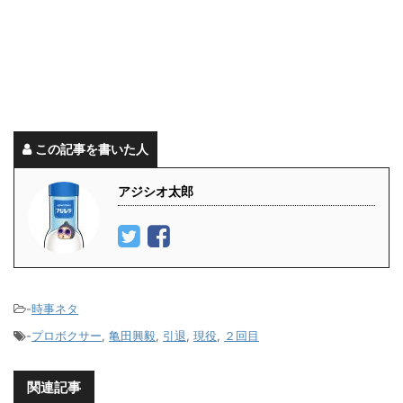
この記事を書いた人
アジシオ太郎
-
時事ネタ
-
プロボクサー
,
亀田興毅
,
引退
,
現役
,
２回目
関連記事