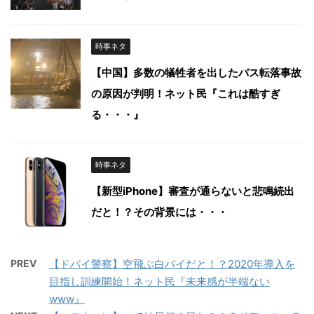
時事ネタ
【中国】多数の犠牲者を出したバス転落事故
の原因が判明！ネット民『これは酷すぎ
る・・・』
時事ネタ
【新型iPhone】審査が通らないと悲鳴続出
だと！？その背景には・・・
PREV
【ドバイ警察】空飛ぶ白バイだと！？2020年導入を
目指し訓練開始！ネット民『未来感が半端ない
www』