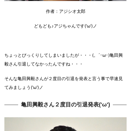
作者：アジシオ太郎
どもども♪アジちゃんです('ω')ノ
ちょっとびっくりしてしまいましたが・・・(。´･ω･)亀田興
毅さん引退してなかったんですね・・・
そんな亀田興毅さんが２度目の引退を発表と言う事で早速見
てみましょう('ω')ノ
亀田興毅さん２度目の引退発表('ω')