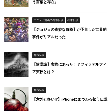
う言葉と存在』
アニメ / 漫画の都市伝説
都市伝説
【ジョジョの奇妙な冒険】が予言した世界的
事件がリアルだった
都市伝説
【陰謀論】実際にあった！？フィラデルフィ
ア実験とは？
都市伝説
【意外と多い!?】iPhoneにまつわる都市伝説