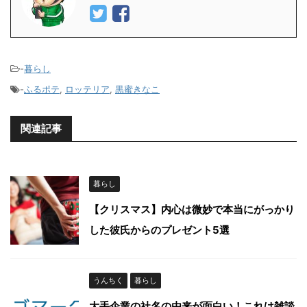
-
暮らし
-
ふるポテ
,
ロッテリア
,
黒蜜きなこ
関連記事
暮らし
【クリスマス】内心は微妙で本当にがっかり
した彼氏からのプレゼント5選
うんちく
暮らし
大手企業の社名の由来が面白い！これは雑談