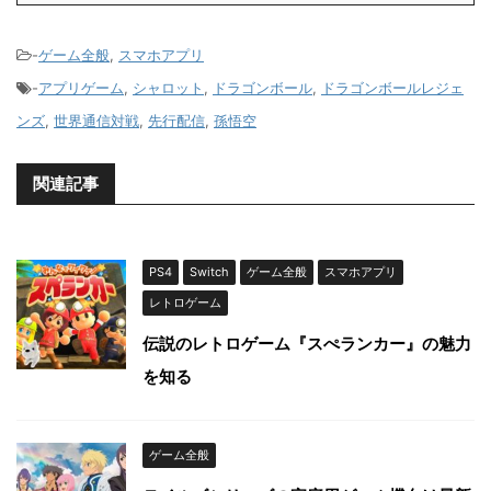
-
ゲーム全般
,
スマホアプリ
-
アプリゲーム
,
シャロット
,
ドラゴンボール
,
ドラゴンボールレジェ
ンズ
,
世界通信対戦
,
先行配信
,
孫悟空
関連記事
PS4
Switch
ゲーム全般
スマホアプリ
レトロゲーム
伝説のレトロゲーム『スぺランカー』の魅力
を知る
ゲーム全般