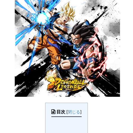
目次
[
閉じる
]