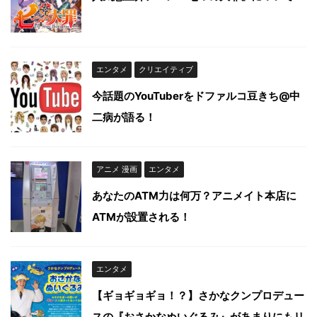
エンタメ
クリエイティブ
今話題のYouTuberをドファルコ豆きち@中
二病が語る！
アニメ 漫画
エンタメ
あなたのATM力は何万？アニメイト本店に
ATMが設置される！
エンタメ
【ギョギョギョ！？】さかなクンプロデュー
スの『おさかなぬいぐるみ』があまりにもリ