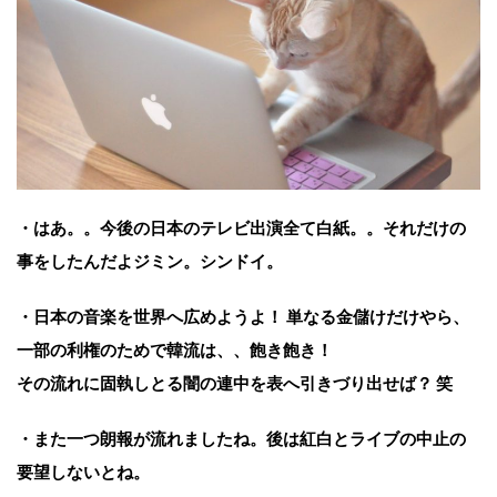
・はあ。。今後の日本のテレビ出演全て白紙。。それだけの
事をしたんだよジミン。シンドイ。
・日本の音楽を世界へ広めようよ！ 単なる金儲けだけやら、
一部の利権のためで韓流は、、飽き飽き！
その流れに固執しとる闇の連中を表へ引きづり出せば？ 笑
・また一つ朗報が流れましたね。後は紅白とライブの中止の
要望しないとね。