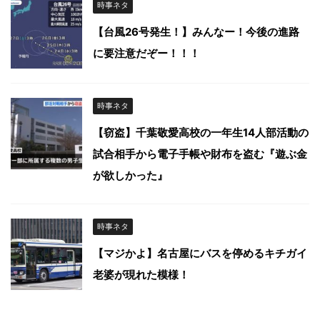
時事ネタ
【台風26号発生！】みんなー！今後の進路
に要注意だぞー！！！
時事ネタ
【窃盗】千葉敬愛高校の一年生14人部活動の
試合相手から電子手帳や財布を盗む『遊ぶ金
が欲しかった』
時事ネタ
【マジかよ】名古屋にバスを停めるキチガイ
老婆が現れた模様！