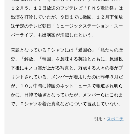
１２月５、１２日放送のフジテレビ「ＦＮＳ歌謡祭」は
出演を打診していたが、９日までに撤回。１２月下旬放
送予定のテレビ朝日「ミュージックステーション・スー
パーライブ」も出演案が消滅したという。
問題となっているＴシャツには「愛国心」「私たちの歴
史」「解放」「韓国」を意味する英語とともに、原爆投
下後にキノコ雲が上がる写真と、万歳する人々の姿がプ
リントされている。メンバーが着用したのは昨年３月だ
が、１０月中旬に韓国のネットニュースで報道され明ら
かに。日韓で騒ぎとなっていたが、メンバーらはこれま
で、Ｔシャツを着た真意などについて言及していない。
引用：
スポニチ