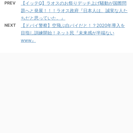
PREV
【イッテQ】ラオスのお祭りデッチ上げ騒動が国際問
題へと発展！！！ラオス政府『日本人は、誠実な人た
ちだと思っていた。』
NEXT
【ドバイ警察】空飛ぶ白バイだと！？2020年導入を
目指し訓練開始！ネット民『未来感が半端ない
www』