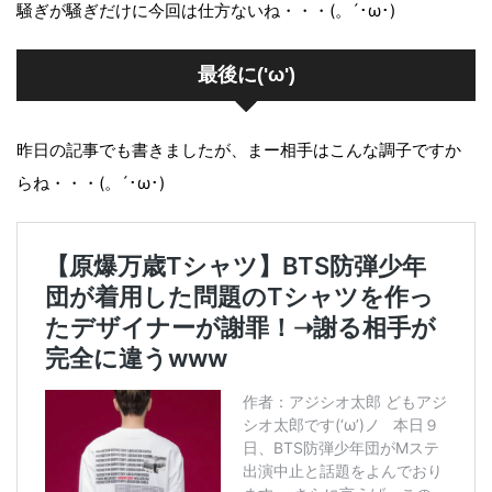
騒ぎが騒ぎだけに今回は仕方ないね・・・(。´･ω･)
最後に('ω')
昨日の記事でも書きましたが、まー相手はこんな調子ですか
らね・・・(。´･ω･)