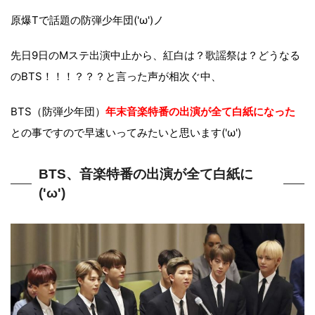
原爆Tで話題の防弾少年団('ω')ノ
先日9日のMステ出演中止から、紅白は？歌謡祭は？どうなる
のBTS！！！？？？と言った声が相次ぐ中、
BTS（防弾少年団）
年末音楽特番の出演が全て白紙になった
との事ですので早速いってみたいと思います('ω')
BTS、音楽特番の出演が全て白紙に
('ω')