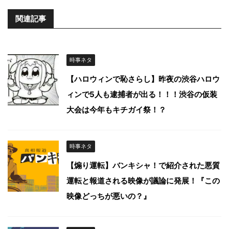
関連記事
時事ネタ
【ハロウィンで恥さらし】昨夜の渋谷ハロウ
ィンで5人も逮捕者が出る！！！渋谷の仮装
大会は今年もキチガイ祭！？
時事ネタ
【煽り運転】バンキシャ！で紹介された悪質
運転と報道される映像が議論に発展！『この
映像どっちが悪いの？』