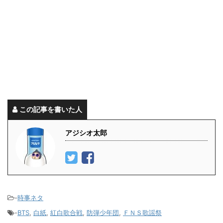
この記事を書いた人
アジシオ太郎
-
時事ネタ
-
BTS
,
白紙
,
紅白歌合戦
,
防弾少年団
,
ＦＮＳ歌謡祭