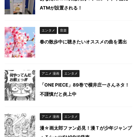
ATMが設置される！
エンタメ
音楽
春の散歩中に聴きたいオススメの曲を選出
アニメ 漫画
エンタメ
「ONE PIECE」89巻で横井庄一さんネタ！
不謹慎だと炎上中
アニメ 漫画
エンタメ
漫☆画太郎ファン必見！漫Ｔが少年ジャンプ