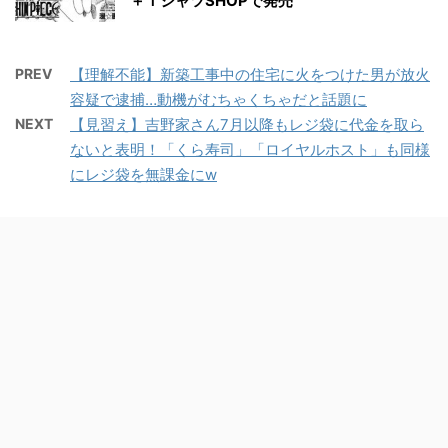
＋ＴシャツSHOPで発売
PREV
【理解不能】新築工事中の住宅に火をつけた男が放火
容疑で逮捕…動機がむちゃくちゃだと話題に
NEXT
【見習え】吉野家さん7月以降もレジ袋に代金を取ら
ないと表明！「くら寿司」「ロイヤルホスト」も同様
にレジ袋を無課金にw