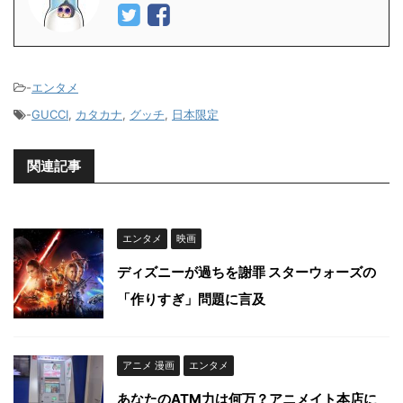
-
エンタメ
-
GUCCI
,
カタカナ
,
グッチ
,
日本限定
関連記事
エンタメ
映画
ディズニーが過ちを謝罪 スターウォーズの
「作りすぎ」問題に言及
アニメ 漫画
エンタメ
あなたのATM力は何万？アニメイト本店に