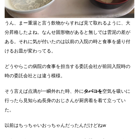
うん、まー重湯と言う飲物からすれば見て取れるように、大
分昇格したよね。なんせ固形物があると無しでは雲泥の差が
ある。それに気が付いたのは以前の入院の時と食事を盛り付
けるお皿が変わってる。
どうやらこの病院の食事を担当する委託会社が前回入院時の
時の委託会社とは違う模様。
そう言えば点滴が一瞬外れた時、外に
タバコを
空気を吸いに
行ったら見知らぬ長身のおじさんが厨房着を着て立ってい
た。
以前はちっちゃいおっちゃんだったんだけどねw