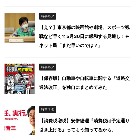
時事ネタ
【え？】東京都の映画館や劇場、スポーツ観
戦など早くて5月30日に緩和する見通し！←
ネット民「まだ早いのでは？」
時事ネタ
【保存版】自動車や自転車に関する「道路交
通法改正」を独自にまとめてみた
時事ネタ
【消費税増税】安倍総理『消費税は予定通り
引き上げる』ってもう知ってるから。