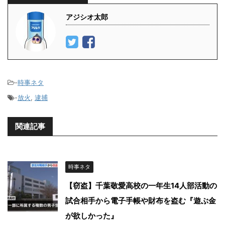
アジシオ太郎
-
時事ネタ
-
放火
,
逮捕
関連記事
時事ネタ
【窃盗】千葉敬愛高校の一年生14人部活動の
試合相手から電子手帳や財布を盗む『遊ぶ金
が欲しかった』