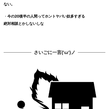
ない。
・
今の20後半の人間ってホントヤバい奴多すぎる
絶対相談とかしないしな
さいごに一言('ω')ノ