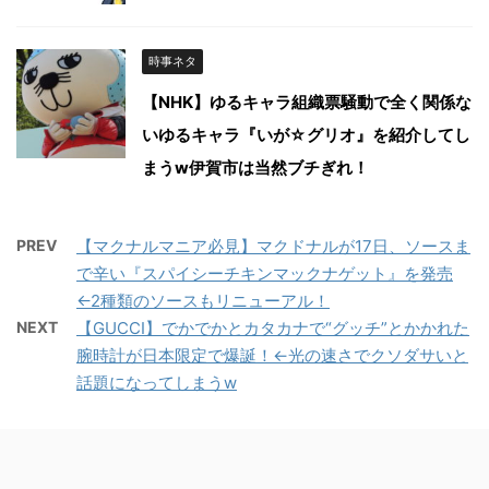
時事ネタ
【NHK】ゆるキャラ組織票騒動で全く関係な
いゆるキャラ『いが☆グリオ』を紹介してし
まうw伊賀市は当然ブチぎれ！
PREV
【マクナルマニア必見】マクドナルが17日、ソースま
で辛い『スパイシーチキンマックナゲット』を発売
←2種類のソースもリニューアル！
NEXT
【GUCCI】でかでかとカタカナで“グッチ”とかかれた
腕時計が日本限定で爆誕！←光の速さでクソダサいと
話題になってしまうw