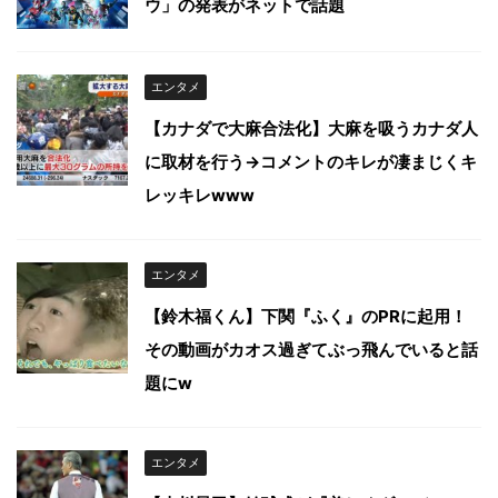
ウ」の発表がネットで話題
エンタメ
【カナダで大麻合法化】大麻を吸うカナダ人
に取材を行う→コメントのキレが凄まじくキ
レッキレwww
エンタメ
【鈴木福くん】下関『ふく』のPRに起用！
その動画がカオス過ぎてぶっ飛んでいると話
題にw
エンタメ