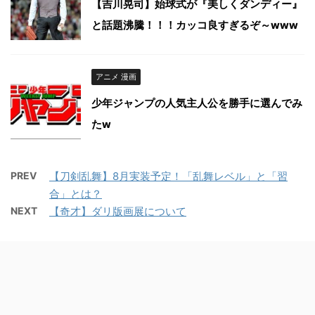
【吉川晃司】始球式が『美しくダンディー』
と話題沸騰！！！カッコ良すぎるぞ～www
アニメ 漫画
少年ジャンプの人気主人公を勝手に選んでみ
たw
PREV
【刀剣乱舞】8月実装予定！「乱舞レベル」と「習
合」とは？
NEXT
【奇才】ダリ版画展について