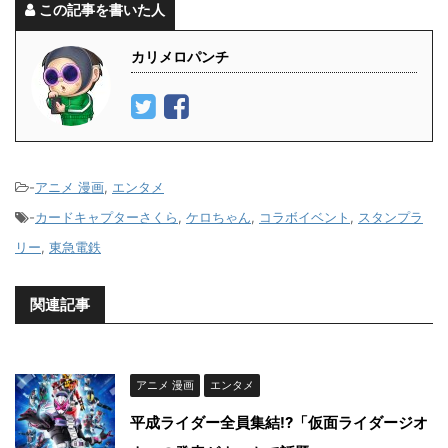
この記事を書いた人
カリメロパンチ
-
アニメ 漫画
,
エンタメ
-
カードキャプターさくら
,
ケロちゃん
,
コラボイベント
,
スタンプラ
リー
,
東急電鉄
関連記事
アニメ 漫画
エンタメ
平成ライダー全員集結!?「仮面ライダージオ