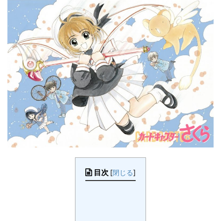
目次
[
閉じる
]