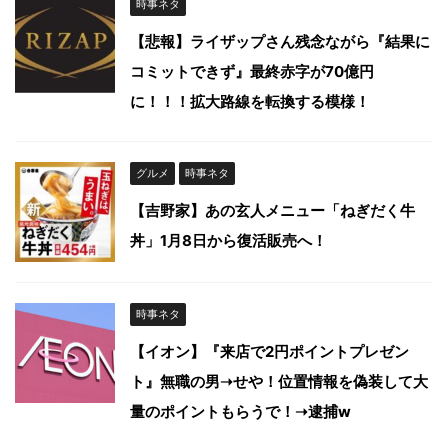
時事ネタ
【悲報】ライザップさん残念ながら『結果に
コミットできず』最終赤字が70億円
に！！！拡大路線を転換する模様！
グルメ
時事ネタ
【吉野家】あの玄人メニュー「ねぎだく牛
丼」1月8日から復活販売へ！
時事ネタ
【イオン】『来店で2円ポイントプレゼン
ト』無職の男➝せや！位置情報を偽装して大
量のポイントもらうで！➝逮捕w