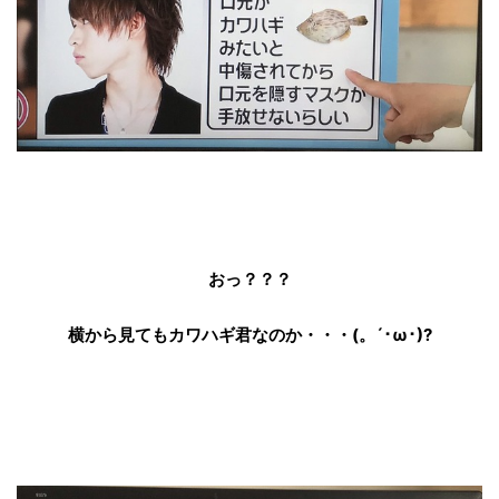
おっ？？？
横から見てもカワハギ君なのか・・・(。´･ω･)?