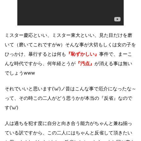
ミスター慶応といい、ミスター東大といい、見た目だけを磨
いて（磨いてこれですがw）そんな事が大切もしくは女の子を
ひっかけ、暴行するとは何も
『恥ずかしい』
事件で、まーこ
んな時代ですから、何年経とうが
『汚点』
が消える事は無い
でしょうwww
それでいいと思います('ω')ノ昔はこんな事で厄介になったな～
って、その時この二人がどう思うかが本当の『反省』なので
す('ω')
人は過ちを犯す度に自分と向き合う能力がちゃんと兼ね揃っ
ている訳ですから、この二人にはちゃんと反省して頂きたい