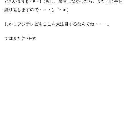
と思います(;・∀・)（もし、反省しなかったら、また同じ事を
繰り返しますので・・・(。´･ω･)
しかしフジテレビもここを大注目するなんてね・・・。
ではまた(^_-)-☆