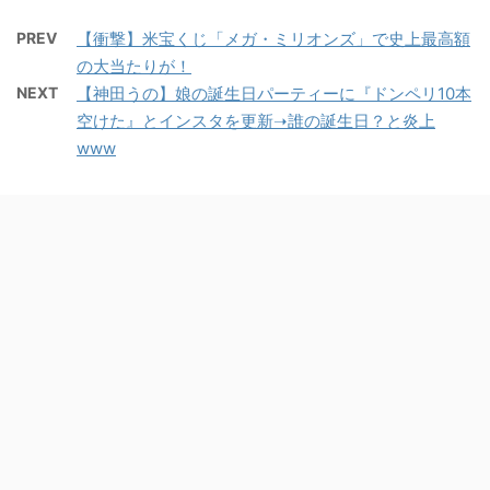
PREV
【衝撃】米宝くじ「メガ・ミリオンズ」で史上最高額
の大当たりが！
NEXT
【神田うの】娘の誕生日パーティーに『ドンペリ10本
空けた』とインスタを更新➝誰の誕生日？と炎上
www