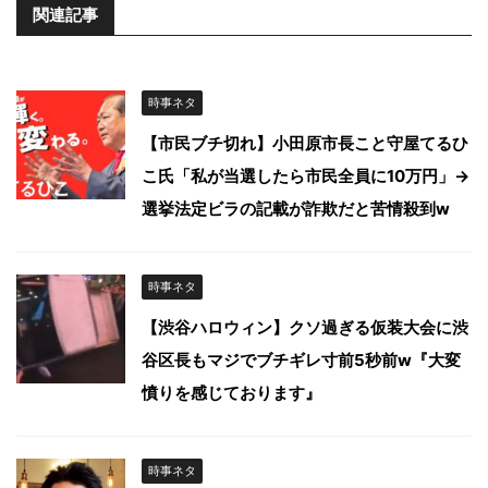
関連記事
時事ネタ
【市民ブチ切れ】小田原市長こと守屋てるひ
こ氏「私が当選したら市民全員に10万円」→
選挙法定ビラの記載が詐欺だと苦情殺到w
時事ネタ
【渋谷ハロウィン】クソ過ぎる仮装大会に渋
谷区長もマジでブチギレ寸前5秒前w『大変
憤りを感じております』
時事ネタ