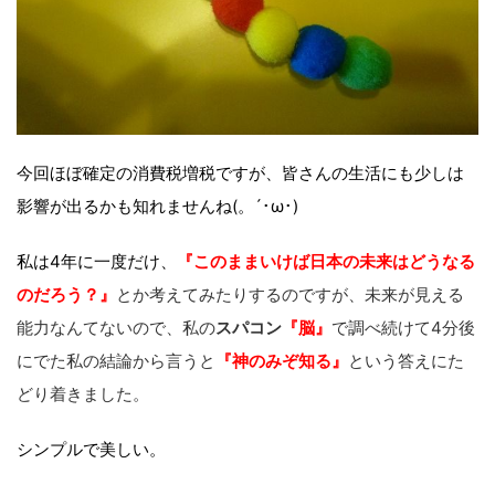
今回ほぼ確定の消費税増税ですが、皆さんの生活にも少しは
影響が出るかも知れませんね(。´･ω･)
私は4年に一度だけ、
『このままいけば日本の未来はどうなる
のだろう？』
とか考えてみたりするのですが、未来が見える
能力なんてないので、私の
スパコン
『脳』
で調べ続けて4分後
にでた私の結論から言うと
『神のみぞ知る』
という答えにた
どり着きました。
シンプルで美しい。