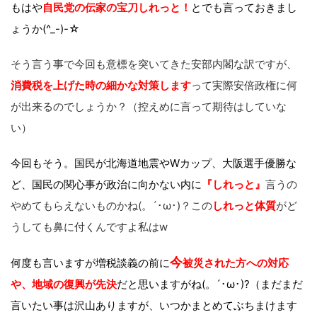
もはや
自民党の伝家の宝刀しれっと！
とでも言っておきまし
ょうか(^_-)-☆
そう言う事で今回も意標を突いてきた安部内閣な訳ですが、
消費税を上げた時の細かな対策します
って実際安倍政権に何
が出来るのでしょうか？（控えめに言って期待はしていな
い）
今回もそう。国民が北海道地震やWカップ、大阪選手優勝な
ど、国民の関心事が政治に向かない内に
『しれっと』
言うの
やめてもらえないものかね(。´･ω･)？この
しれっと
体質
がど
うしても鼻に付くんですよ私はw
今
何度も言いますが増税談義の前に
被災された方への対応
や、地域の復興が先決
だと思いますがね(。´･ω･)?（まだまだ
言いたい事は沢山ありますが、いつかまとめてぶちまけます