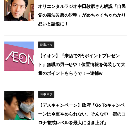
オリエンタルラジオ中田敦彦さん解説「自民
党の憲法改悪の説明」がめちゃくちゃわかり
易いと話題に！
時事ネタ
【イオン】『来店で2円ポイントプレゼン
ト』無職の男➝せや！位置情報を偽装して大
量のポイントもらうで！➝逮捕w
時事ネタ
【デスキャンペーン】政府「Go Toキャンペ
ーンは今更やめられない」そんな中「都のコ
ロナ警戒レベルを最大に引き上げ」