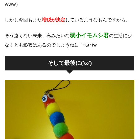
www）
しかし今回もまた
増税が決定
しているようなもんですから、
弱小イモムシ君
そう遠くない未来、私みたいな
の生活に少
なくとも影響はあるのでしょうね(。´･ω･)w
そして最後に('ω')