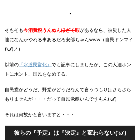
・
そもそも
今消費税うんぬん
ほざく
暇
があるなら、被災した人
達になんかやれる事あるだろ安部ちゃんwww（自民ドンマイ
('ω')ノ）
以前の
『水道民営化』
でも記事にしましたが、この人達ホン
トにホント、国民をなめてる。
自民党がどうだ、野党がどうだなんて言うつもりはさらさら
ありませんが・・・だって自民党酷いんですもん('ω')
それは何故かと言いますと・・・
彼らの『予定』は『決定』と変わらない('ω')