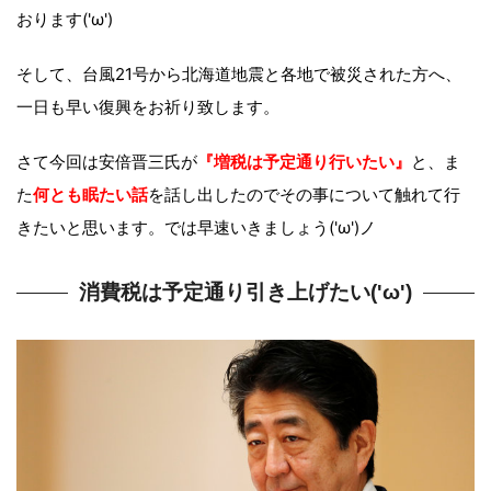
おります('ω')
そして、台風21号から北海道地震と各地で被災された方へ、
一日も早い復興をお祈り致します。
さて今回は安倍晋三氏が
『増税は予定通り行いたい』
と、ま
た
何とも眠たい話
を話し出したのでその事について触れて行
きたいと思います。では早速いきましょう('ω')ノ
消費税は予定通り引き上げたい('ω')