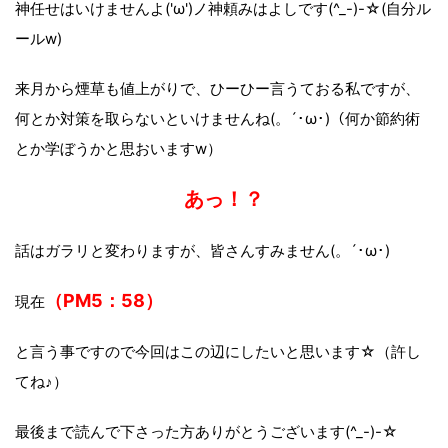
神任せはいけませんよ('ω')ノ神頼みはよしです(^_-)-☆(自分ル
ールw)
来月から煙草も値上がりで、ひーひー言うておる私ですが、
何とか対策を取らないといけませんね(。´･ω･)（何か節約術
とか学ぼうかと思おいますw）
あっ！？
話はガラリと変わりますが、皆さんすみません(。´･ω･)
（PM5：58）
現在
と言う事ですので今回はこの辺にしたいと思います☆（許し
てね♪）
最後まで読んで下さった方ありがとうございます(^_-)-☆