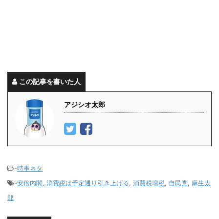
この記事を書いた人
アジシオ太郎
-
時事ネタ
-
安倍内閣
,
消費税は予定通り引き上げる
,
消費税増税
,
自民党
,
麻生太
郎