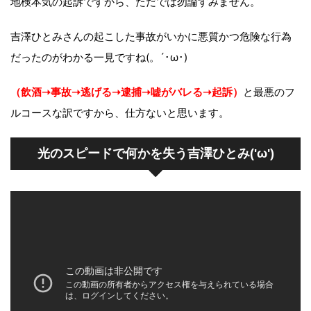
地検本気の起訴ですから、ただでは勿論すみません。
吉澤ひとみさんの起こした事故がいかに悪質かつ危険な行為
だったのがわかる一見ですね(。´･ω･)
（飲酒➝事故➝逃げる➝逮捕➝嘘がバレる➝起訴）
と最悪のフ
ルコースな訳ですから、仕方ないと思います。
光のスピードで何かを失う吉澤ひとみ('ω')