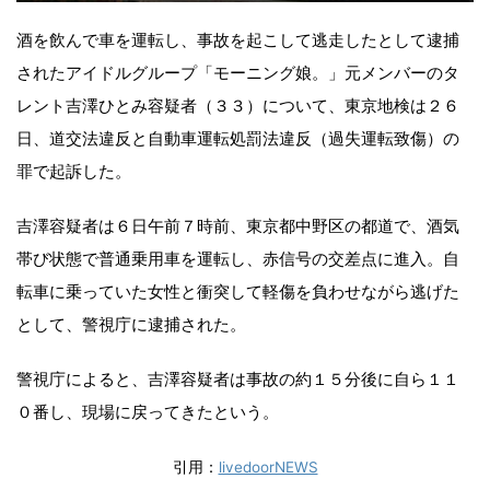
酒を飲んで車を運転し、事故を起こして逃走したとして逮捕
されたアイドルグループ「モーニング娘。」元メンバーのタ
レント吉澤ひとみ容疑者（３３）について、東京地検は２６
日、道交法違反と自動車運転処罰法違反（過失運転致傷）の
罪で起訴した。
吉澤容疑者は６日午前７時前、東京都中野区の都道で、酒気
帯び状態で普通乗用車を運転し、赤信号の交差点に進入。自
転車に乗っていた女性と衝突して軽傷を負わせながら逃げた
として、警視庁に逮捕された。
警視庁によると、吉澤容疑者は事故の約１５分後に自ら１１
０番し、現場に戻ってきたという。
引用：
livedoorNEWS