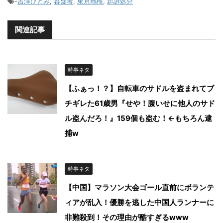
-
吉澤ひとみ
,
容疑者
,
東京地検
,
起訴処分
関連記事
時事ネタ
【ふぁっ！？】自転車のサドルを盗まれてブ
チギレた61歳男『せや！腹いせに他人のサド
ル盗んだろ！』159個も盗む！←もちろん逮
捕w
時事ネタ
【中国】マラソン大会ゴール直前にボランテ
ィアが乱入！優勝を逃した中国人ランナーに
非難殺到！その理由が酷すぎるwww