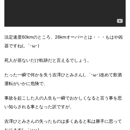
法定速度60kmのところ、26kmオーバーとは・・・もはや凶
器ですね(。´･ω･)
死人が居ないだけ軌跡だと言えるでしょう。
たった一瞬で何かを失う吉澤ひとみさん(。´･ω･)改めて飲酒
運転がいかに危険で、
事故を起こした人の人生も一瞬でおかしくなると言う事を思
い知らされる事となった訳ですが、
吉澤ひとみさんの失ったものは多くあると私は勝手に思って
おります(。´･ω･)