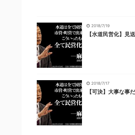
2018/7/19
【水道民営化】見
2018/7/17
【可決】大事な事