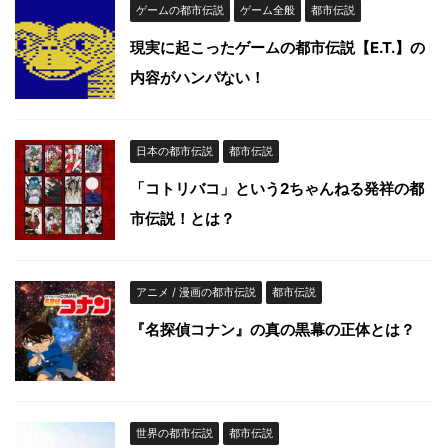
ゲームの都市伝説
ゲーム全般
都市伝説
現実に起こったゲームの都市伝説【E.T.】の
内容がハンパない！
日本の都市伝説
都市伝説
「コトリバコ」という2ちゃんねる発祥の都
市伝説！とは？
アニメ / 漫画の都市伝説
都市伝説
『名探偵コナン』の真の黒幕の正体とは？
世界の都市伝説
都市伝説