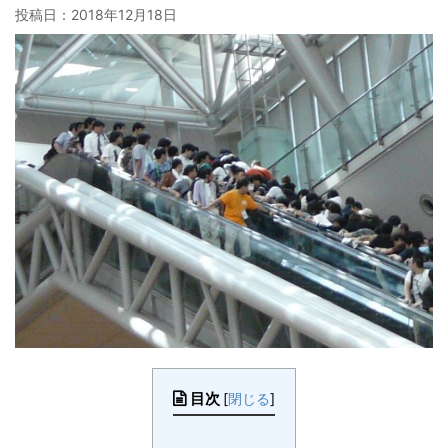
投稿日：
2018年12月18日
目次
[
閉じる
]