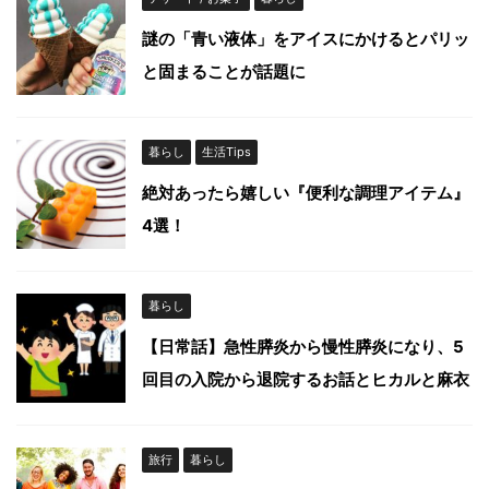
謎の「青い液体」をアイスにかけるとパリッ
と固まることが話題に
暮らし
生活Tips
絶対あったら嬉しい『便利な調理アイテム』
4選！
暮らし
【日常話】急性膵炎から慢性膵炎になり、5
回目の入院から退院するお話とヒカルと麻衣
旅行
暮らし