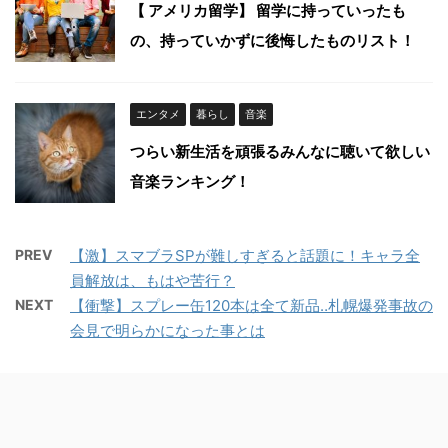
【 アメリカ留学】 留学に持っていったも
の、持っていかずに後悔したものリスト！
エンタメ
暮らし
音楽
つらい新生活を頑張るみんなに聴いて欲しい
音楽ランキング！
PREV
【激】スマブラSPが難しすぎると話題に！キャラ全
員解放は、もはや苦行？
NEXT
【衝撃】スプレー缶120本は全て新品‥札幌爆発事故の
会見で明らかになった事とは