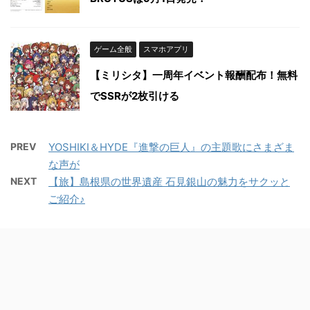
ゲーム全般
スマホアプリ
【ミリシタ】一周年イベント報酬配布！無料
でSSRが2枚引ける
PREV
YOSHIKI＆HYDE『進撃の巨人』の主題歌にさまざま
な声が
NEXT
【旅】島根県の世界遺産 石見銀山の魅力をサクッと
ご紹介♪