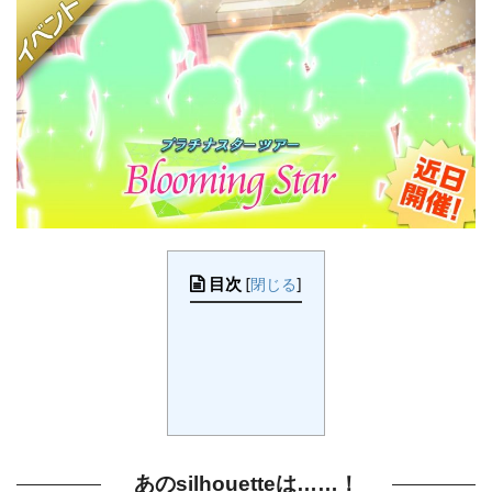
目次
[
閉じる
]
あのsilhouetteは……！