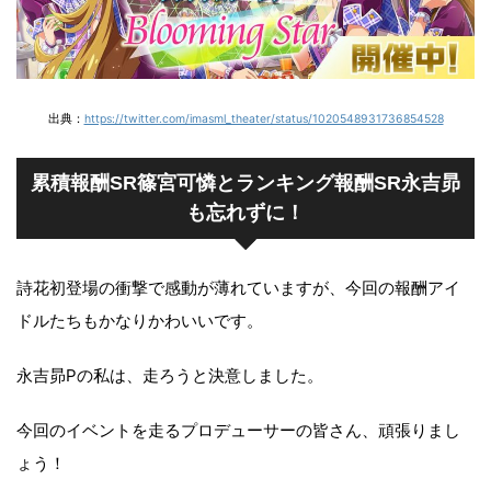
出典：
https://twitter.com/imasml_theater/status/1020548931736854528
累積報酬SR篠宮可憐とランキング報酬SR永吉昴
も忘れずに！
詩花初登場の衝撃で感動が薄れていますが、今回の報酬アイ
ドルたちもかなりかわいいです。
永吉昴Pの私は、走ろうと決意しました。
今回のイベントを走るプロデューサーの皆さん、頑張りまし
ょう！