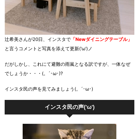
辻希美さんが20日、インスタで
「Newダイニングテーブル」
と言うコメントと写真を添えて更新('ω')ノ
だがしかし、これにて避難の雨嵐となる訳ですが、一体なぜ
でしょうか・・・(。´･ω･)?
インスタ民の声を見てみましょう(。´･ω･)
インスタ民の声('ω')