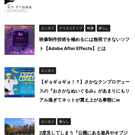
エンタメ
クリエイティブ
映像
暮らし
映像制作技術を極めるには無視できないソフ
ト【Adobe After Effects】とは
エンタメ
【ギョギョギョ！？】さかなクンプロデュー
スの『おさかなぬいぐるみ』があまりにもリ
アル過ぎてネットが震え上がる事態にw
エンタメ
暮らし
2度見してしまう『公園にある遊具やオブジ