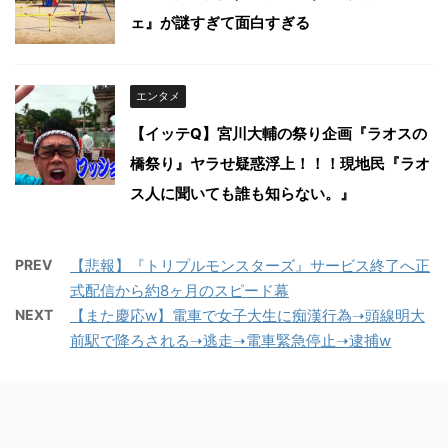
ェ』が謎すぎて面白すぎる
エンタメ
【イッテQ】宮川大輔の祭り企画『ラオスの
橋祭り』ヤラせ疑惑浮上！！！現地民『ラオ
ス人に聞いても誰も知らない。』
PREV
【悲報】『トリプルモンスターズ』サービス終了へ正
式配信から約8ヶ月のスピード幕
NEXT
【また慶応w】電車で女子大生に痴漢行為➝頭線明大
前駅で降ろされる➝逃走➝電車緊急停止➝逮捕w