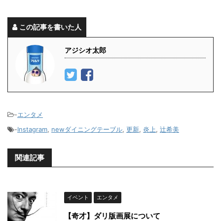
この記事を書いた人
アジシオ太郎
-
エンタメ
-
Instagram
,
newダイニングテーブル
,
更新
,
炎上
,
辻希美
関連記事
イベント
エンタメ
【奇才】ダリ版画展について