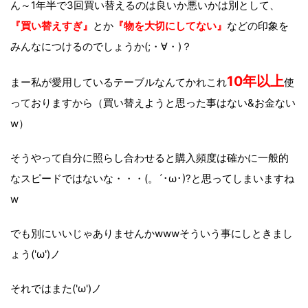
ん～1年半で3回買い替えるのは良いか悪いかは別として、
『買い替えすぎ』
とか
『物を大切にしてない』
などの印象を
みんなにつけるのでしょうか(;・∀・)？
10年以上
まー私が愛用しているテーブルなんてかれこれ
使
っておりますから（買い替えようと思った事はない&お金ない
w）
そうやって自分に照らし合わせると購入頻度は確かに一般的
なスピードではないな・・・(。´･ω･)?と思ってしまいますね
w
でも別にいいじゃありませんかwwwそういう事にしときまし
ょう('ω')ノ
それではまた('ω')ノ