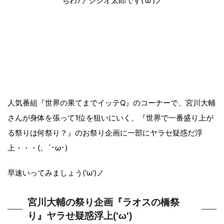
ちわ♪アジシオ太郎です('ω')ノ
人気番組『世界の果てまでイッテQ』のコーナーで、宮川大輔
さんが身体を張って1位を狙いにいく、『世界で一番盛り上が
る祭りは何祭り？』のお祭り企画に一部にヤラセ疑惑だ浮
上・・・(。´･ω･)
早速いってみましょう('ω')ノ
宮川大輔の祭り企画『ラオスの橋祭
り』ヤラせ疑惑浮上('ω')