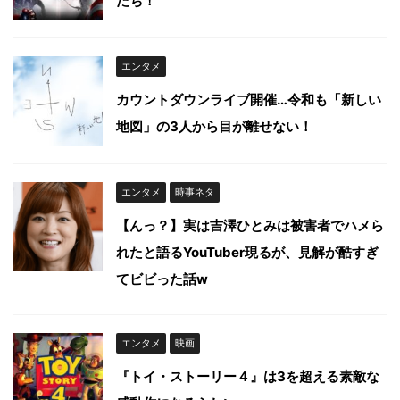
たち！
エンタメ
カウントダウンライブ開催…令和も「新しい
地図」の3人から目が離せない！
エンタメ
時事ネタ
【んっ？】実は吉澤ひとみは被害者でハメら
れたと語るYouTuber現るが、見解が酷すぎ
てビビった話w
エンタメ
映画
『トイ・ストーリー４』は3を超える素敵な