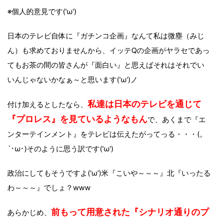
※個人的意見です('ω')
日本のテレビ自体に『ガチンコ企画』なんて私は微塵（みじ
ん）も求めておりませんから、イッテQの企画がヤラセであっ
てもお茶の間の皆さんが『面白い』と思えばそれはそれでい
いんじゃないかなぁ～と思います('ω')ノ
私達は日本のテレビを通じて
付け加えるとしたなら、
『プロレス』を見ているようなもん
で、あくまで『エ
ンターテインメント』をテレビは伝えたがってっる・・・(。
´･ω･)そのように思う訳です('ω')
政治にしてもそうですよ('ω')米『こいや～～～』北『いったる
わ～～～』でしょ？www
前もって用意された『シナリオ通りのプ
あらかじめ、