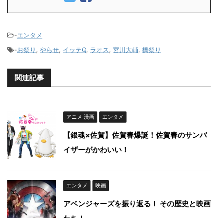
-
エンタメ
-
お祭り
,
やらせ
,
イッテQ
,
ラオス
,
宮川大輔
,
橋祭り
関連記事
アニメ 漫画
エンタメ
【銀魂×佐賀】佐賀春爆誕！佐賀春のサンバ
イザーがかわいい！
エンタメ
映画
アベンジャーズを振り返る！ その歴史と映画