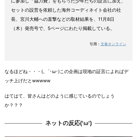
に参加し「協力費」をもらった少年たちの証言に加え、
セットの設営を依頼した海外コーディネイト会社の社
長、宮川大輔への直撃などの取材結果を、11月8日
（木）発売号で、5ページにわたり掲載している。
引用：
文春オンライン
なるほどね・・・(。´･ω･)この企画は現地の証言によればデ
ッチ上げだとwwwww
はてはて、皆さんはどのように感じているのでしょう
か？？？
ネットの反応('ω')