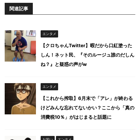
関連記事
エンタメ
【クロちゃんTwitter】暇だから口紅塗った
しん！ネット民、『そのルージュ誰のだしん
ね？』と疑惑の声がw
エンタメ
【これから搾取】6月末で「アレ」が終わる
けどみんな忘れてないかい？ここから「真の
消費税10％」がはじまると話題に
お笑い
エンタメ