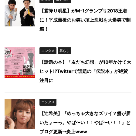
【霜降り明星】がM-1グランプリ2018王者
に！平成最後のお笑い頂上決戦を大爆笑で制
覇！
エンタメ
暮らし
【話題の本】「友だち幻想」が10年かけて大
ヒット!?Twitterで話題の「伝説本」が絶賛
注目に
エンタメ
【辻希美】『めっちゃ大きなズワイ？蟹が届
いたょーっ。やば〜い！！やば〜い！！』と
ブログ更新➝炎上www