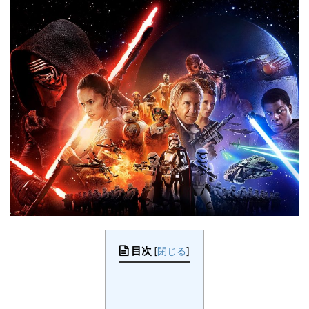
目次
[
閉じる
]