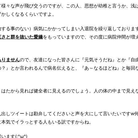
て様々な声が飛び交うのですが、この人、思想が幼稚と言うか、浅
ずかしくなるくらいですよ。
治する事のない）病気にかかってしまい入退院を繰り返しておりま
直さと群を抜いた愛嬌
をもっていますので、その度に病院仲間が増
ありません
ので、友達になった皆さんに『元気そうだね』とか『自
の？』とか言われるんで病名伝えると、『あ～なるほどね』と毎回
、はたから見れば健全者に見えるのでしょう。人の体の中まで見え
丸出しツイートは勘弁してくださいと声を大にして言いたいですw
に本気でイラっとする人もいる訳ですからね。
す(;^ω^)