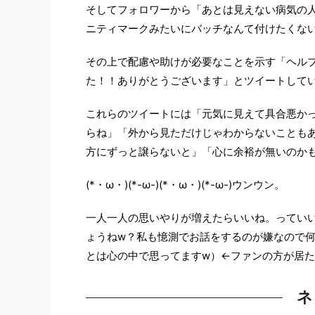
そしてフォロワーから「あとは見えない病気の
ニティマークみたいにバッチなんて付けたくな
その上で配慮や助けが必要なことを示す「ヘル
た！！ありがとうございます」とツイートして
これらのツイートには「元気に見えて具合悪か
らね」「外から見ただけじゃわからないことも
方にずっと譲らないと」「心に余裕が無いのか
(*・ω・)(*-ω-)(*・ω・)(*-ω-)ウンウン。
一人一人の思いやりが増えたらいいね。ってい
ょうねw？私も憶測でお話をするのが嫌なので
とは心の中で思ってますw）←ファンの方が居たらご
ネ