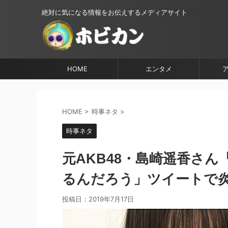
絶対に気になる情報をお伝えするメディアサイト
HOME
エンタメ
HOME
>
時事ネタ
>
時事ネタ
元AKB48・島崎遥香さ
るんだろう」ツイートで炎
投稿日：
2019年7月17日