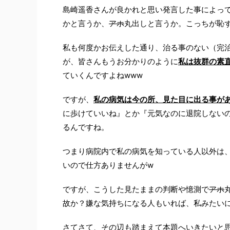
島崎遥香さんが良かれと思い発言した事によっ
かと言うか、
アホ
丸出しと言うか。こっちが恥
私も何度かお伝えした通り、治る事のない（完
が、皆さんもうお分かりのように
私は抜群の素
ていくんですよねwww
ですが、
私の病気は今の所、見た目に出る事が
に歩けていいね』とか『元気なのに退院しない
るんですね。
つまり病院内で私の病気を知っている人以外は
いので仕方ありませんがw
ですが、こうした見たままの判断や憶測で
アホ
故か？嫌な気持ちになる人もいれば、私みたい
さてさて、その辺も踏まえて本題へいきたいと思いま