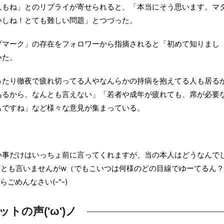
人もね」とのリプライが寄せられると、「本当にそう思います。マ
いしね！とても難しい問題」とつづった。
プマーク」の存在をフォロワーから指摘されると「初めて知りまし
いた。
ったり徹夜で疲れ切ってる人やなんらかの持病を抱えてる人も居る
あるから、なんとも言えない」「若者や成年が疲れても、席が必要
もですね」など様々な意見が集まっている。
い事だけはいっちょ前に言ってくれますが、当の本人はどうなんで
何とも言いませんがw（でもこいつは何様のどの目線でゆーてるん？
めんなさい(-"-)
ットの声('ω')ノ