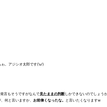
ゎ。アジシオ太郎です('ω')
、発言もそうですがなんで
見たままの判断
しかできないのでしょう
が、何と言いますか、
お前偉くなったな。
と言いたくなりますw