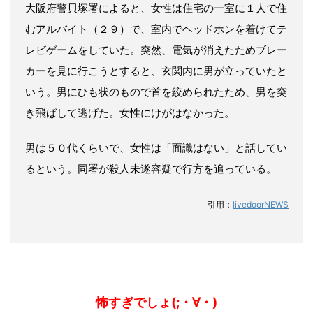
大阪府警貝塚署によると、女性は住宅の一室に１人で住
むアルバイト（２９）で、室内でヘッドホンを着けてテ
レビゲームをしていた。突然、電気が消えたためブレー
カーを見に行こうとすると、玄関内に男が立っていたと
いう。男にひも状のもので首を絞められたため、男を突
き飛ばして逃げた。女性にけがはなかった。
男は５０代くらいで、女性は「面識はない」と話してい
るという。同署が殺人未遂容疑で行方を追っている。
引用：
livedoorNEWS
怖すぎでしょ(;・∀・)