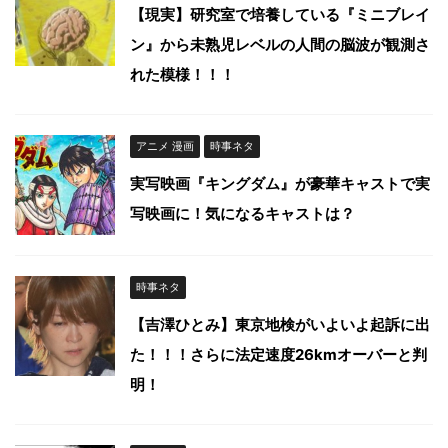
【現実】研究室で培養している『ミニブレイ
ン』から未熟児レベルの人間の脳波が観測さ
れた模様！！！
アニメ 漫画
時事ネタ
実写映画『キングダム』が豪華キャストで実
写映画に！気になるキャストは？
時事ネタ
【吉澤ひとみ】東京地検がいよいよ起訴に出
た！！！さらに法定速度26kmオーバーと判
明！