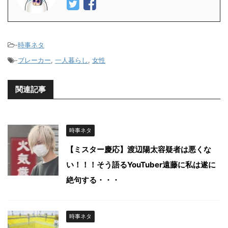
-
時事ネタ
-
ブレーカー
,
一人暮らし
,
女性
関連記事
時事ネタ
【ミスター慶応】渡辺陽太容疑者は悪くな
い！！！そう語るYouTuber遠藤に私は遂に
絶句する・・・
時事ネタ