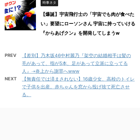
時事ネタ
【爆誕】宇宙飛行士の「宇宙でも肉が食べた
い」要望にローソンさん 宇宙に持っていける
『からあげクン』を開発してしまうw
PREV
【差別】乃木坂46中村麗乃『架空の結婚相手は髪の
毛があって、指が5本、足があって立派に立ってる
人』➝炎上から謝罪へwww
NEXT
【無責任では済まされない】16歳少女、高校のトイレ
で子供を出産。赤ちゃんを窓から投げ捨て死亡させ
る。