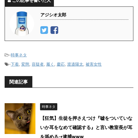
この記事を書いた人
アジシオ太郎
-
時事ネタ
-
下着
,
変態
,
容疑者
,
履く
,
慶応
,
渡邉陽太
,
被害女性
関連記事
時事ネタ
【狂気】生徒を押さえつけ『嘘をついていな
いか耳をなめて確認する』と言い教室長が耳
を舐める➝逮捕www