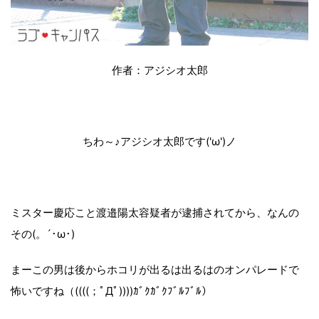
作者：アジシオ太郎
ちわ～♪アジシオ太郎です('ω')ノ
ミスター慶応こと渡邉陽太容疑者が逮捕されてから、なんの
その(。´･ω･)
まーこの男は後からホコリが出るは出るはのオンパレードで
怖いですね（((((；ﾟДﾟ))))ｶﾞｸｶﾞｸﾌﾞﾙﾌﾞﾙ）