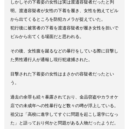
しかしその下着姿の女性は実は渡邉容疑者だったと判
明。渡邉容疑者が女性の下着を履き、女性を抱えてビル
から出てくるところを防犯カメラが捉えていた。
犯行後に被害者の下着を渡邉容疑者が履き女性を担いで
ビルから出てくる場面だと思われる。
その後、女性腹を蹴るなどの暴行をしている際に目撃し
た男性通行人が通報し現行犯逮捕された。
目撃された下着姿の女性はまさかの容疑者だったとい
う。
過去の余罪も続々暴露されており、金品窃盗やカラオケ
店での未成年への性暴行など数々の噂が浮上している。
祖父は「高校に進学してすぐに問題を起こし退学になっ
た」と語っており何かと問題がある人物だったようだ。