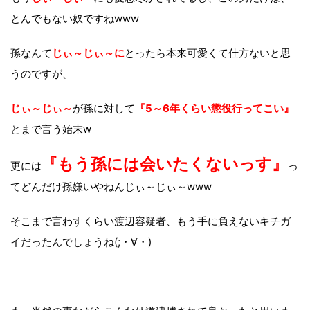
とんでもない奴ですねwww
孫なんて
じぃ～じぃ～に
とったら本来可愛くて仕方ないと思
うのですが、
じぃ～じぃ～
が孫に対して
『5～6年くらい懲役行ってこい』
と
まで言う始末w
『もう孫には会いたくないっす』
更には
っ
てどんだけ孫嫌いやねんじぃ～じぃ～www
そこまで言わすくらい渡辺容疑者、もう手に負えないキチガ
イだったんでしょうね(;・∀・)