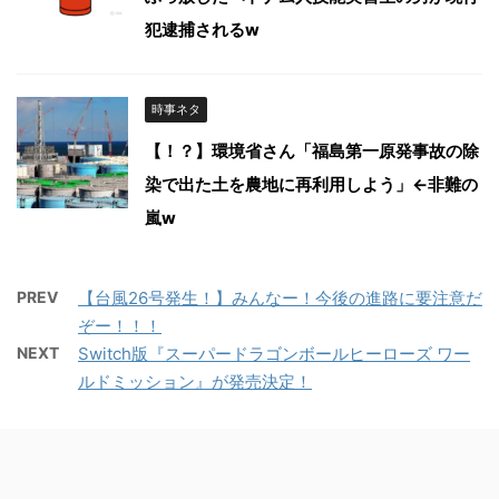
犯逮捕されるw
時事ネタ
【！？】環境省さん「福島第一原発事故の除
染で出た土を農地に再利用しよう」←非難の
嵐w
PREV
【台風26号発生！】みんなー！今後の進路に要注意だ
ぞー！！！
NEXT
Switch版『スーパードラゴンボールヒーローズ ワー
ルドミッション』が発売決定！