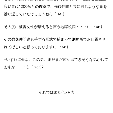
容疑者は1200％との確率で、強姦仲間と共に同じような事を
繰り返していたでしょうね(。´･ω･)
その度に被害女性が増えると言う地獄絵図・・・(。´･ω･)
その強姦仲間達も芋ずる形式で捕まって刑務所でお仕置きさ
れてほしいと願っております(。´･ω･)
※いずれにせよ、この男、まだまだ何か出てきそうな気がして
ますが・・・(。´･ω･)?
それではまた(^_-)-☆