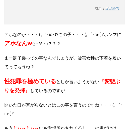
引用：
ゴゴ通信
アホなのか・・・(。´･ω･)?この子・・・(。´･ω･)?ホンマに
アホなんw
(;・∀・)？？？
まー調子乗っての事なんでしょうが、被害女性の下着を履い
てってもうね？
性犯罪を極めている
『変態ぶ
としか言いようがない
りを発揮』
しているのですが、
開いた口が塞がらないとはこの事を言うのですね・・・(。´･
ω･)?
もう
じぃ～じぃ～
にも愛想尽かされてるし、この男だけは、