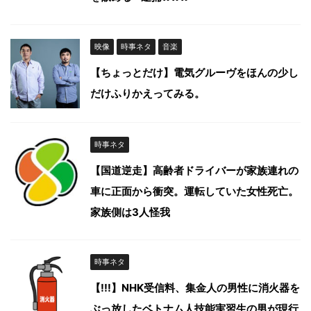
映像
時事ネタ
音楽
【ちょっとだけ】電気グルーヴをほんの少し
だけふりかえってみる。
時事ネタ
【国道逆走】高齢者ドライバーが家族連れの
車に正面から衝突。運転していた女性死亡。
家族側は3人怪我
時事ネタ
【!!!】NHK受信料、集金人の男性に消火器を
ぶっ放したベトナム人技能実習生の男が現行