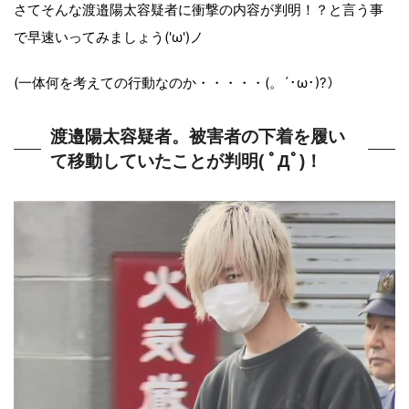
さてそんな渡邉陽太容疑者に衝撃の内容が判明！？と言う事
で早速いってみましょう('ω')ノ
(一体何を考えての行動なのか・・・・・(。´･ω･)?）
渡邉陽太容疑者。被害者の下着を履い
て移動していたことが判明( ﾟДﾟ)！