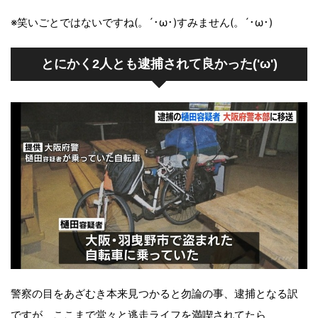
※笑いごとではないですね(。´･ω･)すみません(。´･ω･)
とにかく2人とも逮捕されて良かった('ω')
警察の目をあざむき本来見つかると勿論の事、逮捕となる訳
ですが、ここまで堂々と逃走ライフを満喫されてたら