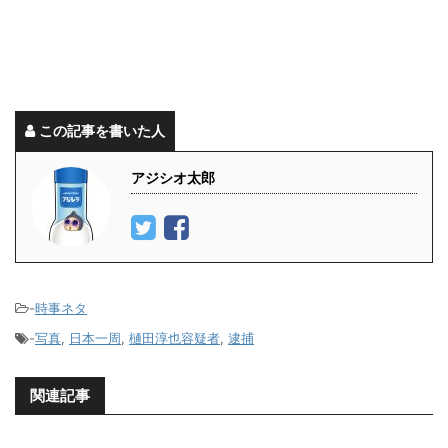
この記事を書いた人
アジシオ太郎
-
時事ネタ
-
写真
,
日本一周
,
樋田淳也容疑者
,
逮捕
関連記事