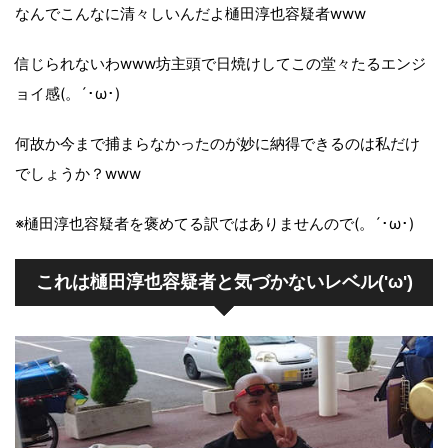
なんでこんなに清々しいんだよ樋田淳也容疑者www
信じられないわwww坊主頭で日焼けしてこの堂々たるエンジ
ョイ感(。´･ω･)
何故か今まで捕まらなかったのが妙に納得できるのは私だけ
でしょうか？www
※樋田淳也容疑者を褒めてる訳ではありませんので(。´･ω･)
これは樋田淳也容疑者と気づかないレベル('ω')