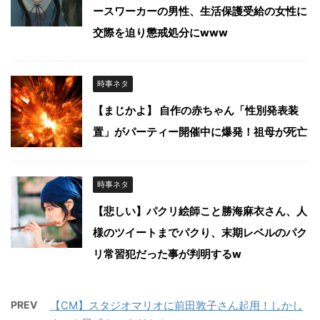
ースワーカーの男性、生活保護受給の女性に
交際を迫り懲戒処分にwww
時事ネタ
【まじかよ】 自作の赤ちゃん「性別発表装
置」がパーティー開催中に爆発！祖母が死亡
時事ネタ
【悲しい】パクリ絵師こと勝海麻衣さん、人
様のツイートまでパクり、末期レベルのパク
リ常習犯だった事が判明するw
PREV
【CM】スタジオマリオに前田敦子さん起用！しかし