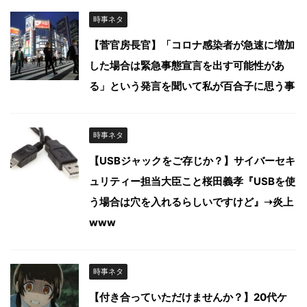
時事ネタ
【菅官房長官】「コロナ感染者が急速に増加
した場合は緊急事態宣言を出す可能性があ
る」という発言を聞いて私が百合子に思う事
時事ネタ
【USBジャックをご存じか？】サイバーセキ
ュリティー担当大臣こと桜田義孝『USBを使
う場合は穴を入れるらしいですけど』➝炎上
www
時事ネタ
【付き合っていただけませんか？】20代ケ