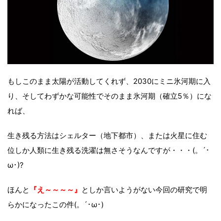
もしこのまま太陽が活動してくれず、2030にミニ氷河期に入
り、そしてわずかな可能性でそのまま氷河期（確立5％）にな
れば、
生き残る方法はシェルター（地下都市）、または火星に住む
位しか人類に生き残る洗濯は無さそうなんですが・・・(。´･
ω･)?
ほんと
『え～～～～』
としか言いようがない今回の研究で明
らかになったこの件(。´･ω･)