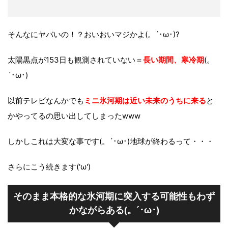
そんなにヤバいの！？おいおいマジかよ(。´･ω･)?
太陽黒点が153日も観測されていない＝
長い期間、寒冷期
(。
´･ω･)
以前テレビなんかでも
ミニ氷河期は近い未来のうちに来る
と
かやってるの思い出してしまったwww
しかしこれは大変な事です(。´･ω･)地球が終わるって・・・
さらにこう続きます('ω')
そのまま本格的な氷河期に突入する可能性もわず
かながらある(。´･ω･)