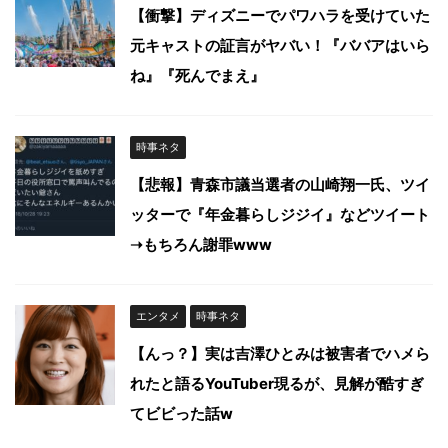
【衝撃】ディズニーでパワハラを受けていた
元キャストの証言がヤバい！『ババアはいら
ね』『死んでまえ』
時事ネタ
【悲報】青森市議当選者の山崎翔一氏、ツイ
ッターで『年金暮らしジジイ』などツイート
➝もちろん謝罪www
エンタメ
時事ネタ
【んっ？】実は吉澤ひとみは被害者でハメら
れたと語るYouTuber現るが、見解が酷すぎ
てビビった話w