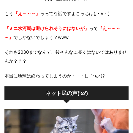
もう
『え～～～』
っってな話ですよこっちは(;・∀・)
『ミニ氷河期は避けられそうにはないが』
って
『え～～～
～』
でしかないでしょう？www
それも2030までなんて、後そんなに長くはないではありませ
んか？？？
本当に地球は終わってしまうのか・・・(。´･ω･)?
ネット民の声('ω')