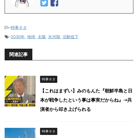
-
時事ネタ
-
2030年
,
地球
,
太陽
,
氷河期
,
活動低下
関連記事
時事ネタ
【これはまずい】みのもんた『朝鮮半島と日
本が戦争したという事は事実だからね』➝共
演者から叩き上げられる
時事ネタ