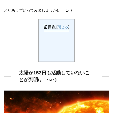
とりあえずいってみましょうか(。´･ω･)
目次
[
閉じる
]
太陽が153日も活動していないこ
とが判明(。´･ω･)