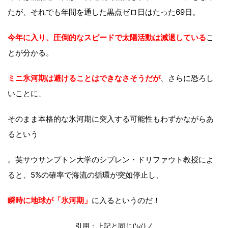
たが、それでも年間を通した黒点ゼロ日はたった69日。
今年に入り、圧倒的なスピードで太陽活動は減退している
こ
とが分かる。
ミニ氷河期は避けることはできなさそうだが
、さらに恐ろし
いことに、
そのまま本格的な氷河期に突入する可能性もわずかながらあ
るという
。英サウサンプトン大学のシブレン・ドリファウト教授によ
ると、5%の確率で海流の循環が突如停止し、
瞬時に地球が「氷河期」
に入るというのだ！
引用：上記と同じ('ω')ノ