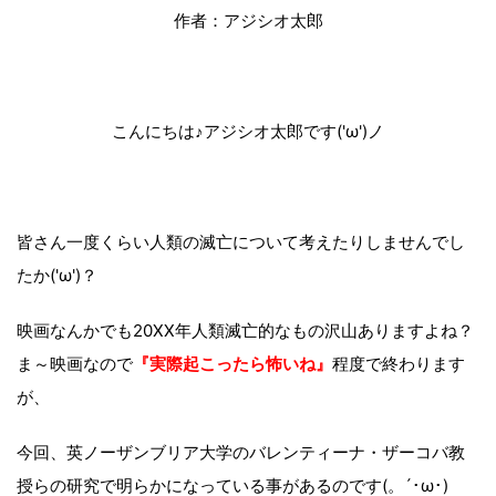
作者：アジシオ太郎
こんにちは♪アジシオ太郎です('ω')ノ
皆さん一度くらい人類の滅亡について考えたりしませんでし
たか('ω')？
映画なんかでも20XX年人類滅亡的なもの沢山ありますよね？
ま～映画なので
『実際起こったら怖いね』
程度で終わります
が、
今回、英ノーザンブリア大学のバレンティーナ・ザーコバ教
授らの研究で明らかになっている事があるのです(。´･ω･)