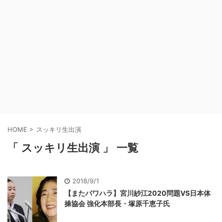
HOME
>
スッキリ生出演
「 スッキリ生出演 」 一覧
2018/9/1
【またパワハラ】宮川紗江2020問題VS日本体
操協会 強化本部長・塚原千恵子氏