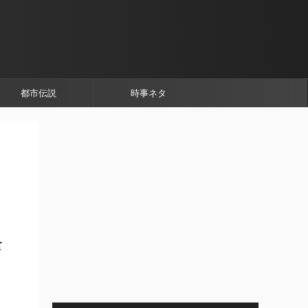
都市伝説
時事ネタ
食