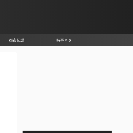
都市伝説
時事ネタ
』