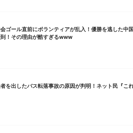
大会ゴール直前にボランティアが乱入！優勝を逃した中
到！その理由が酷すぎるwww
牲者を出したバス転落事故の原因が判明！ネット民『こ
』