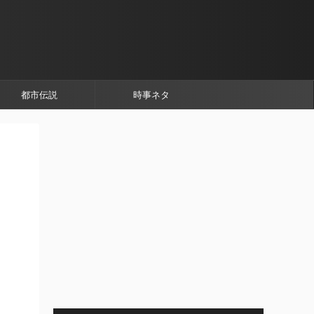
都市伝説
時事ネタ
リ