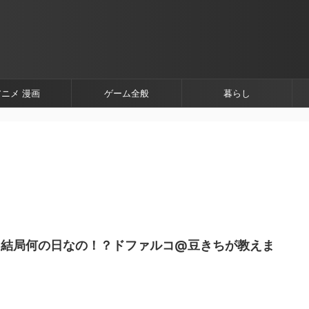
アニメ 漫画
ゲーム全般
暮らし
て結局何の日なの！？ドファルコ@豆きちが教えま